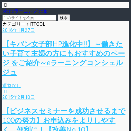
blog.eラーニング.co.jp
カテゴリー ›
ITTOOL
2016年1月27日
【キバン女子部HP進化中!!】～働きた
い子育て主婦の方にもおすすめのペー
ジ をご紹介～eラーニングコンシェル
ジュ
返答なし
2015年2月10日
【ビジネスセミナーを成功させるまで
100の努力】お申込みをよりしやす
く、便利に！【改善No.10】