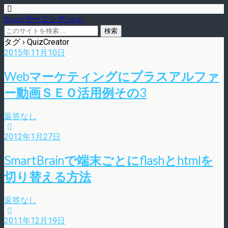
blog.eラーニング.co.jp
タグ › QuizCreator
2015年11月10日
Webマーケティングにプラスアルファ
ー動画ＳＥＯ活用例その3
返答なし
2012年1月27日
SmartBrainで端末ごとにflashとhtmlを
切り替える方法
返答なし
2011年12月19日