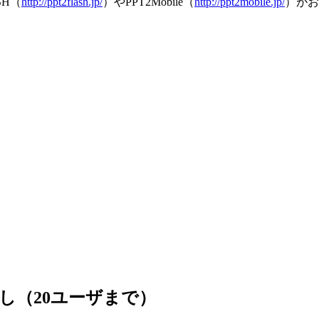
SH（
http://ppt2flash.jp/
）やPPT2Mobile（
http://ppt2mobile.jp/
）がお
試し（20ユーザまで）