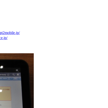
ppt2mobile.jp/
ce.jp/