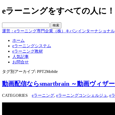
eラーニングをすべての人に！blo
運営：eラーニング専門企業（株）キバンインターナショナル
ホーム
eラーニングシステム
eラーニング教材
人気記事
お問合せ
タグ別アーカイブ: PPT2Mobile
動画配信ならsmartbrain ～動画
CATEGORIES
eラーニング
,
eラーニングコンシェルジュ
,
e