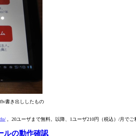
eでflv書き出ししたもの
nfo/
。20ユーザまで無料。以降、1ユーザ210円（税込）/月で
グツールの動作確認