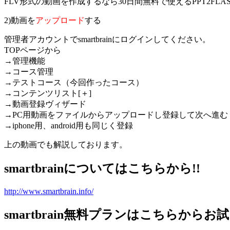
FLV形式の動画を作成するなら30日間無料で使えるPPT2FLA
2)動画を
アップロード
する
管理者アカウントでsmartbrainにログインしてください。
TOPページから
→管理機能
→コース管理
→テストコース（今回作ったコース）
→コンテンツリスト[＋]
→動画登録ヴィザード
→PC用動画をファイルからアップロードし登録して次へ進む
→iphone用、android用も同じく登録
上の動画でも解説しております。
smartbrainについてはこちらから!!
http://www.smartbrain.info/
smartbrain無料プランはこちらからお