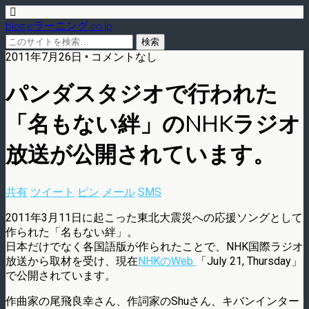
blog.eラーニング.co.jp
2011年7月26日 • コメントなし
パンダスタジオで行われた
「名もない絆」のNHKラジオ
放送が公開されています。
共有
ツイート
ピン
メール
SMS
2011年3月11日に起こった東北大震災への応援ソングとして
作られた「名もない絆」。
日本だけでなく各国語版が作られたことで、NHK国際ラジオ
放送から取材を受け、現在
NHKのWeb
「July 21, Thursday」
で公開されています。
作曲家の尾飛良幸さん、作詞家のShuさん、キバンインター