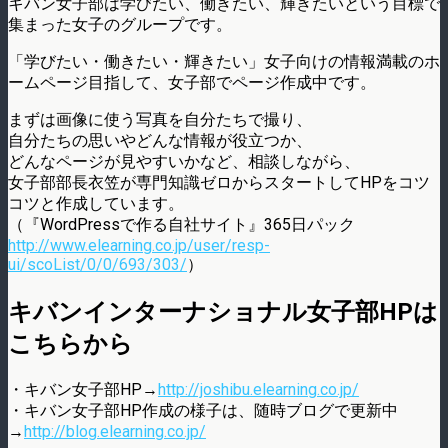
キバン女子部は学びたい、働きたい、輝きたいという目標で
集まった女子のグループです。
「学びたい・働きたい・輝きたい」女子向けの情報満載のホ
ームページ目指して、女子部でページ作成中です。
まずは画像に使う写真を自分たちで撮り、
自分たちの思いやどんな情報が役立つか、
どんなページが見やすいかなど、相談しながら、
女子部部長衣笠が専門知識ゼロからスタートしてHPをコツ
コツと作成しています。
（『WordPressで作る自社サイト』365日パック
http://www.elearning.co.jp/user/resp-
ui/scoList/0/0/693/303/
）
キバンインターナショナル女子部HPは
こちらから
・キバン女子部HP→
http://joshibu.elearning.co.jp/
・キバン女子部HP作成の様子は、随時ブログで更新中
→
http://blog.elearning.co.jp/