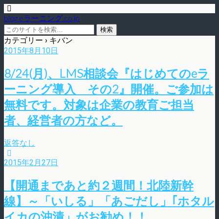
blog.eラーニング.co.jp
カテゴリー ›
キバン
2015年8月10日
8/24(月)、LMS相談会『はじめてのeラ
ーニング導入 その2』開催。ご参加は
無料です。対象は企業の教育ご担当
者、経営者の方など。
返答なし
2015年2月27日
【開通まであと約２週間！北陸新幹
線】～「いしる」「あごだし」｢ホタル
イカの沖漬」がお勧め！！