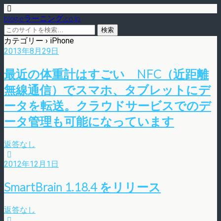
blog.eラーニング.co.jp
カテゴリー ›
iPhone
2013年8月29日
最近の体重計はすごい NFC（近距離
無線通信）でスマホ、タブレットにデ
ータを転送。クラウドサービスでのデ
ータ管理も可能になっています
返答なし
2012年12月1日
SmartBrain 1.18.4 をリリース
返答なし