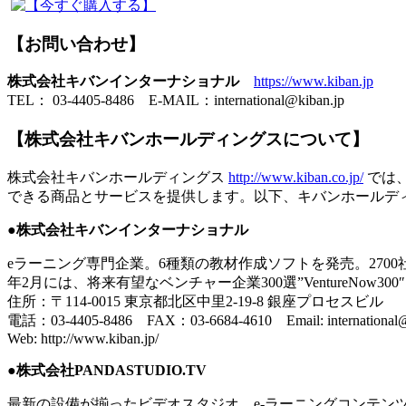
【お問い合わせ】
株式会社キバンインターナショナル
https://www.kiban.jp
TEL： 03-4405-8486 E-MAIL：international@kiban.jp
【株式会社キバンホールディングスについて】
株式会社キバンホールディングス
http://www.kiban.co.jp/
では
できる商品とサービスを提供します。以下、キバンホールデ
●
株式会社キバンインターナショナル
eラーニング専門企業。6種類の教材作成ソフトを発売。2700社
年2月には、将来有望なベンチャー企業300選”VentureNow3
住所：〒114-0015 東京都北区中里2-19-8 銀座プロセスビル
電話：03-4405-8486 FAX：03-6684-4610 Email: international@
Web: http://www.kiban.jp/
●
株式会社PANDASTUDIO.TV
最新の設備が揃ったビデオスタジオ。e-ラーニングコンテン