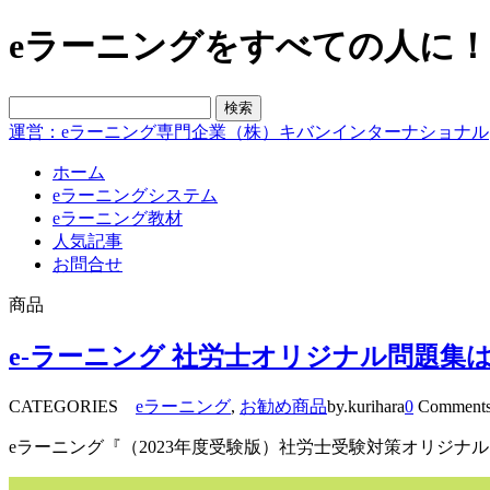
eラーニングをすべての人に！blo
運営：eラーニング専門企業（株）キバンインターナショナル
ホーム
eラーニングシステム
eラーニング教材
人気記事
お問合せ
商品
e-ラーニング 社労士オリジナル問題集
CATEGORIES
eラーニング
,
お勧め商品
by.kurihara
0
Comment
eラーニング『（2023年度受験版）社労士受験対策オリジナ