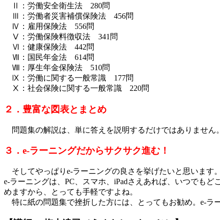
Ⅱ：労働安全衛生法 280問
Ⅲ：労働者災害補償保険法 456問
Ⅳ：雇用保険法 556問
Ⅴ：労働保険料徴収法 341問
Ⅵ：健康保険法 442問
Ⅶ：国民年金法 614問
Ⅷ：厚生年金保険法 510問
Ⅸ：労働に関する一般常識 177問
Ⅹ：社会保険に関する一般常識 220問
２．豊富な図表とまとめ
問題集の解説は、単に答えを説明するだけではありません。
３．e-ラーニングだからサクサク進む！
そしてやっぱりe-ラーニングの良さを挙げたいと思います
e-ラーニングは、PC、スマホ、iPadさえあれば、いつ
めますから、とっても手軽ですよね。
特に紙の問題集で挫折した方には、とってもお勧め。e-ラ