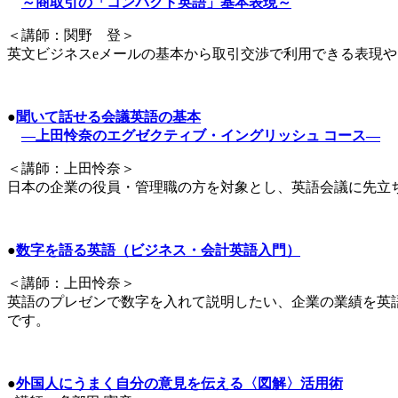
～商取引の「コンパクト英語」基本表現～
＜講師：関野 登＞
英文ビジネスeメールの基本から取引交渉で利用できる表現
●
聞いて話せる会議英語の基本
―上田怜奈のエグゼクティブ・イングリッシュ コース―
＜講師：上田怜奈＞
日本の企業の役員・管理職の方を対象とし、英語会議に先立
●
数字を語る英語（ビジネス・会計英語入門）
＜講師：上田怜奈＞
英語のプレゼンで数字を入れて説明したい、企業の業績を英
です。
●
外国人にうまく自分の意見を伝える〈図解〉活用術