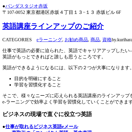
●
パンダスタジオ赤坂
〒107-0052 東京都港区赤坂４丁目１３−１３ 赤坂ビル 6F
英語講座ラインアップのご紹介
CATEGORIES
eラーニング
,
お勧め商品
,
商品
,
資格
by.kurihar
仕事で英語の必要に迫られた、英語でキャリアアップしたい
英語がもっとできればと誰しも思うところです。
英語ができるようになるには、以下の２つが大事になります
目的を明確にすること
学習を習慣化すること
そこで、様々なニーズに応えられる英語講座のラインアップ
e-ラーニングで効率よく学習を習慣化していくことができま
ビジネスの現場で直ぐに役立つ英語
●
仕事が取れるビジネス英語eメール