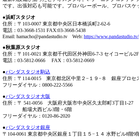
です。出張対応も可能です。プロバレーボール、プロバスケ
●
浜町スタジオ
住所：〒103-0007 東京都中央区日本橋浜町2-62-6
電話：03-3668-1531 FAX:03-3668-5438
Email: hamacho@pandastudio.tv Web:
https://www.pandastudio.tv/
●
秋葉原スタジオ
住所：〒101-0021 東京都千代田区外神田6-7-3 セイコービル2F
電話：03-5812-0666 FAX：03-5812-0669
●
パンダスタジオ駒込
住所：〒114-0015 東京都北区中里２−１９−８ 銀座プロセ
フリーダイヤル：0800-222-5566
●
パンダスタジオ大阪
住所：〒 541-0056 大阪府大阪市中央区久太郎町3丁目1-27
船場大西ビル3階・6階
フリーダイヤル：0120-86-2020
●
パンダスタジオ銀座
〒104-0061 東京都中央区銀座１丁目１５−１４ 水野ビル8階9