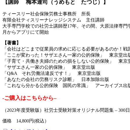
【講師 梅本達司（うめもと たつじ）】
ティースリー社会保険労務士事務所 所長
有限会社ティスリーナレッジシステム 主任講師
大手専門学校での社労士講師歴17年、その間、大原法律専門
月からアプリにて開始
【著書】
「会社はどこまで従業員の求めに応じる必要があるのか！戦
「ここが変わった！サザエさん一家の公的保険」 東京堂出
「子育て・共働き夫婦のための損をしない公的保険」 東京
「サザエさん一家の公的保険」 東京堂出版
「Q&A それ労働法違反です！」 東京堂出版
「あなたの会社の労務リスク診断」 日本加除出版
「これなら分かる公的保険 国民の常識」 アーカイブス出
-ご購入はこちらから
–
（2023年度受験版）社労士受験対策オリジナル問題集 – 30
価格 14,800円(税込）