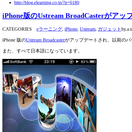
http://blog.elearning.co.jp/?p=6180
iPhone版のUstream BroadCaste
CATEGORIES
eラーニング
,
iPhone
,
Ustream
,
ガジェット
by.a.
iPhone 版の
Ustream Broadcaster
がアップデートされ、以前のバ
また、すべて日本語になっています。