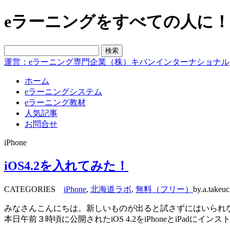
eラーニングをすべての人に！blo
運営：eラーニング専門企業（株）キバンインターナショナル
ホーム
eラーニングシステム
eラーニング教材
人気記事
お問合せ
iPhone
iOS4.2を入れてみた！
CATEGORIES
iPhone
,
北海道ラボ
,
無料（フリー）
by.a.takeuc
みなさんこんにちは。新しいものが出ると試さずにはいられ
本日午前３時頃に公開されたiOS 4.2をiPhoneとiPadにイン