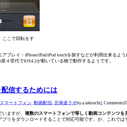
、ここで回転をす
・iPhone/iPad/iPod touchを探すなどが利用出来る
、iPod touch第４世代でiOS4.2が動いている物で動作するようです。
を配信するためには
スマートフォン
,
動画配信
,
北海道ラボ
by.a.takeuchi
1
Comments
2
でいますが、
複数のスマートフォンで等しく動画コンテンツを
アプリをダウンロードすることで対応可能です。が、これでは