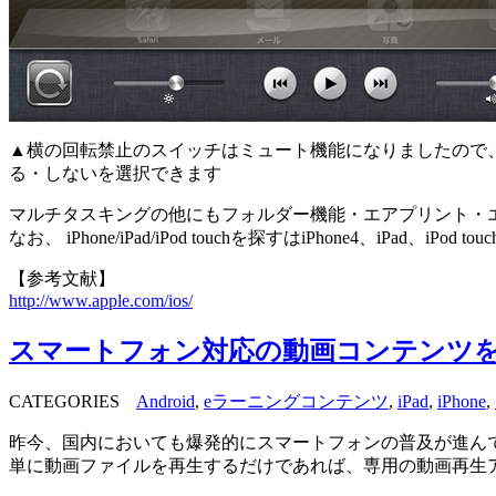
▲横の回転禁止のスイッチはミュート機能になりましたので
る・しないを選択できます
マルチタスキングの他にもフォルダー機能・エアプリント・エアプレイ
なお、 iPhone/iPad/iPod touchを探すはiPhone4、iPad
【参考文献】
http://www.apple.com/ios/
スマートフォン対応の動画コンテンツ
CATEGORIES
Android
,
eラーニングコンテンツ
,
iPad
,
iPhone
,
昨今、国内においても爆発的にスマートフォンの普及が進ん
単に動画ファイルを再生するだけであれば、専用の動画再生