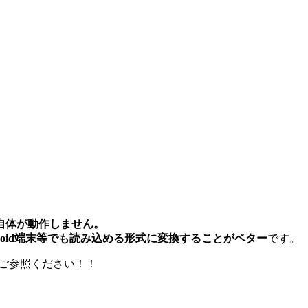
0.1自体が動作しません。
roid端末等でも読み込める形式に変換することがベター
です。
をご参照ください！！