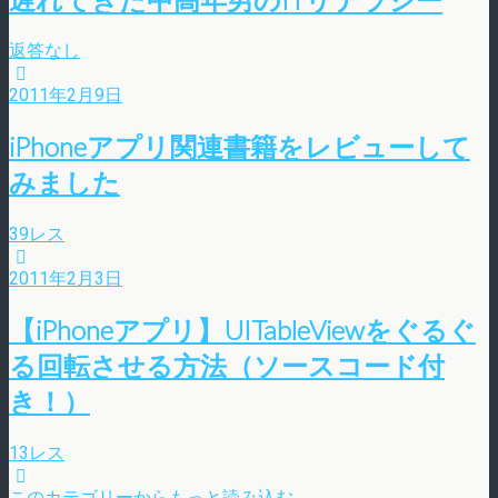
返答なし
2011年2月9日
iPhoneアプリ関連書籍をレビューして
みました
39レス
2011年2月3日
【iPhoneアプリ】UITableViewをぐるぐ
る回転させる方法（ソースコード付
き！）
13レス
このカテゴリーからもっと読み込む…