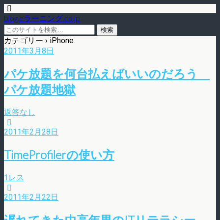
blog.eラーニング.co.jp
カテゴリー ›
iPhone
2011年3月8日
パケ放題を何台払えばいいのだろう
パケ放題地獄
返答なし
2011年2月28日
TimeProfilerの使い方
1レス
2011年2月22日
遅れてきた中高年男のITリテラシー