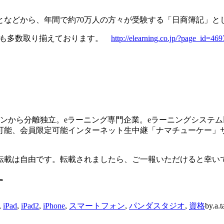
となどから、年間で約70万人の方々が受験する「日商簿記」と
ンツも多数取り揃えております。
http://elearning.co.jp/?page_id=469
バンから分離独立。eラーニング専門企業。eラーニングシステム以
能、会員限定可能インターネット生中継「ナマチューケー」サー
転載は自由です。転載されましたら、ご一報いただけると幸い
す
,
iPad
,
iPad2
,
iPhone
,
スマートフォン
,
パンダスタジオ
,
資格
by.a.