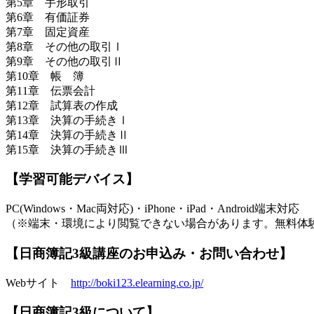
第5章 手形取引
第6章 有価証券
第7章 固定資産
第8章 その他の取引Ⅰ
第9章 その他の取引Ⅱ
第10章 帳 簿
第11章 伝票会計
第12章 試算表の作成
第13章 決算の手続きⅠ
第14章 決算の手続きⅡ
第15章 決算の手続きⅢ
【学習可能デバイス】
PC(Windows・Mac両対応)・iPhone・iPad・Android端末対応
（※端末・環境により閲覧できない場合があります。無料体
【日商簿記3級講座のお申込み・お問い合わせ】
Webサイト
http://boki123.elearning.co.jp/
【日商簿記3級について】