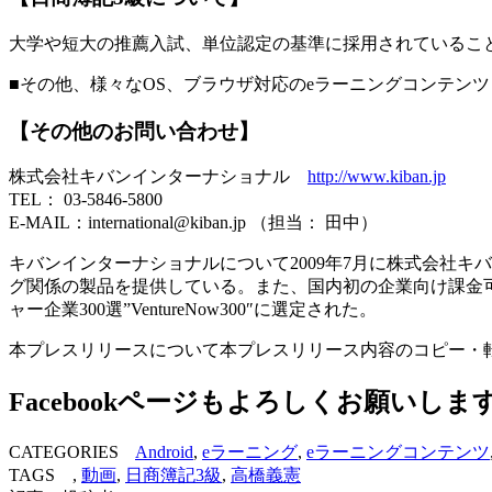
大学や短大の推薦入試、単位認定の基準に採用されているこ
■その他、様々なOS、ブラウザ対応のeラーニングコンテ
【その他のお問い合わせ】
株式会社キバンインターナショナル
http://www.kiban.jp
TEL： 03-5846-5800
E-MAIL：international@kiban.jp （担当： 田中）
キバンインターナショナルについて2009年7月に株式会社キ
グ関係の製品を提供している。また、国内初の企業向け課金可
ャー企業300選”VentureNow300″に選定された。
本プレスリリースについて本プレスリリース内容のコピー・
Facebookページもよろしくお願いしま
CATEGORIES
Android
,
eラーニング
,
eラーニングコンテンツ
TAGS ,
動画
,
日商簿記3級
,
高橋義憲