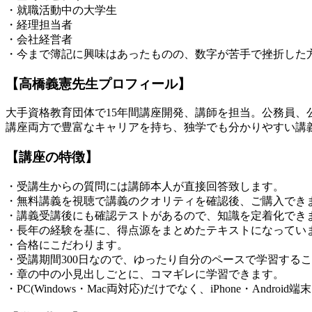
・就職活動中の大学生
・経理担当者
・会社経営者
・今まで簿記に興味はあったものの、数字が苦手で挫折した
【高橋義憲先生プロフィール】
大手資格教育団体で15年間講座開発、講師を担当。公務員
講座両方で豊富なキャリアを持ち、独学でも分かりやすい講
【講座の特徴】
・受講生からの質問には講師本人が直接回答致します。
・無料講義を視聴で講義のクオリティを確認後、ご購入でき
・講義受講後にも確認テストがあるので、知識を定着化でき
・長年の経験を基に、得点源をまとめたテキストになってい
・合格にこだわります。
・受講期間300日なので、ゆったり自分のペースで学習する
・章の中の小見出しごとに、コマギレに学習できます。
・PC(Windows・Mac両対応)だけでなく、iPhone・Andro