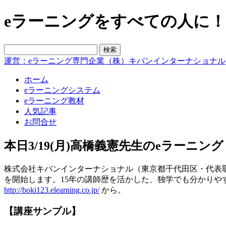
eラーニングをすべての人に！blo
運営：eラーニング専門企業（株）キバンインターナショナル
ホーム
eラーニングシステム
eラーニング教材
人気記事
お問合せ
本日3/19(月)高橋義憲先生のeラーニ
株式会社キバンインターナショナル（東京都千代田区・代表取
を開始します。15年の講師歴を活かした、独学でも分かりや
http://boki123.elearning.co.jp/
から。
【講座サンプル】