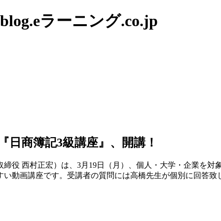
g.eラーニング.co.jp
ング『日商簿記3級講座』、開講！
締役 西村正宏）は、3月19日（月）、個人・大学・企業を対
すい動画講座です。受講者の質問には高橋先生が個別に回答致し