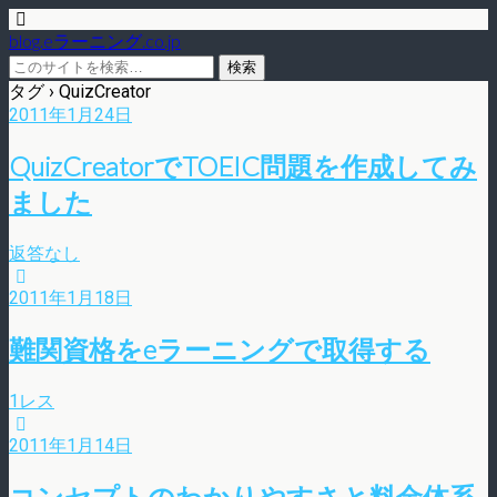
blog.eラーニング.co.jp
タグ › QuizCreator
2011年1月24日
QuizCreatorでTOEIC問題を作成してみ
ました
返答なし
2011年1月18日
難関資格をeラーニングで取得する
1レス
2011年1月14日
コンセプトのわかりやすさと料金体系