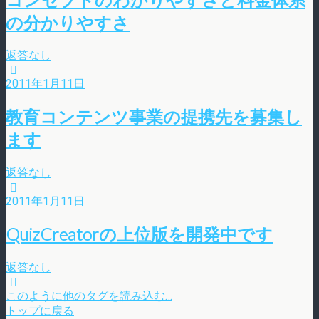
の分かりやすさ
返答なし
2011年1月11日
教育コンテンツ事業の提携先を募集し
ます
返答なし
2011年1月11日
QuizCreatorの上位版を開発中です
返答なし
このように他のタグを読み込む…
トップに戻る