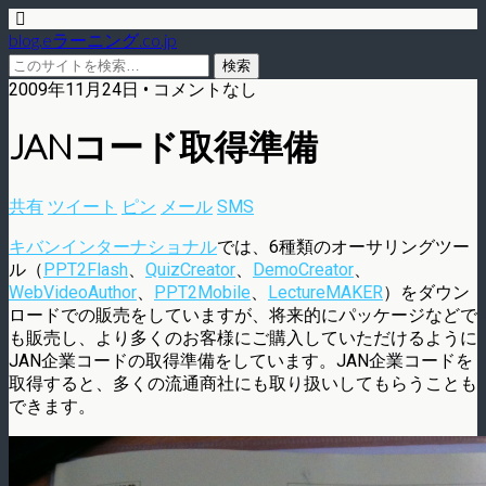
blog.eラーニング.co.jp
2009年11月24日 • コメントなし
JANコード取得準備
共有
ツイート
ピン
メール
SMS
キバンインターナショナル
では、6種類のオーサリングツー
ル（
PPT2Flash
、
QuizCreator
、
DemoCreator
、
WebVideoAuthor
、
PPT2Mobile
、
LectureMAKER
）をダウン
ロードでの販売をしていますが、将来的にパッケージなどで
も販売し、より多くのお客様にご購入していただけるように
JAN企業コードの取得準備をしています。JAN企業コードを
取得すると、多くの流通商社にも取り扱いしてもらうことも
できます。