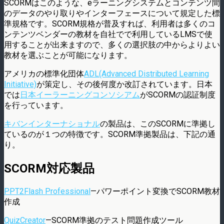
SCORMはこのような、eラーニングシステムとコンテンツ間
のデータのやり取りやインターフェースについて規定した標
準規格です。SCORM規格が普及すれば、利用者は多くのコ
ンテンツベンダーの教材を自社でで利用しているLMSで使
用することが出来ますので、多くの選択肢の中からよりよい
教材を選ぶことが可能になります。
アメリカの標準化団体
ADL(Advanced Distributed Learning
Initiative)
が策定し、その後何度か改訂されています。日本
では
日本イーラーニングコンソシアム
がSCORMの認証制度
を行っています。
キバンインターナショナル
の製品は、このSCORMに準拠し
ているのが１つの特徴です。SCORM準拠製品は、下記の通
り。
SCORM対応製品
PPT2Flash Professional
—パワーポイント変換でSCORM教材
作成
QuizCreator
—SCORM準拠のテスト問題作成ツール