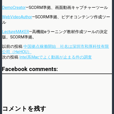
DemoCreator
—SCORM準拠、画面動画キャプチャーツール
WebVideoAuthor
—SCORM準拠、ビデオコンテンツ作成ツー
ル
LectureMAKER
—高機能eラーニング教材作成ツールの決定
版。SCORM準拠。
以前の投稿
中国拠点稼働開始 社名は深圳市和厚科技有限
公司（HeHOU）
次の投稿
Intel系Macでよく動画が止まる件の調査
Facebook comments:
コメントを残す