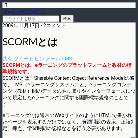
blog.eラーニング.co.jp
2009年11月17日 • 2コメント
SCORMとは
共有
ツイート
ピン
メール
SMS
SCORMとは、eラーニングのプラットフォームと教材の標
準規格です。
SCORMとは、Sharable Content Object Reference Modelの略
で、LMS（eラーニングシステム）と、eラーニングコンテ
ンツ（教材）間のデータのやり取りやインターフェースにつ
いて規定したeラーニングに関する国際標準規格のことで
す。
eラーニングでは通常のWebサイトのようにHTMLで書かれ
たページを表示するだけではなく、演習問題の表示、正誤判
定、採点、学習時間の記録などを行う必要があります。