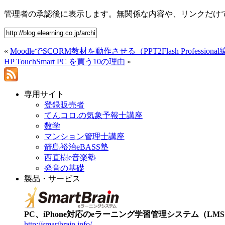
管理者の承認後に表示します。無関係な内容や、リンクだけ
«
MoodleでSCORM教材を動作させる（PPT2Flash Professiona
HP TouchSmart PC を買う10の理由
»
専用サイト
登録販売者
てんコロ.の気象予報士講座
数学
マンション管理士講座
箭島裕治eBASS塾
西直樹e音楽塾
発音の基礎
製品・サービス
PC、iPhone対応のeラーニング学習管理システム（LMS）【
http://smartbrain.info/