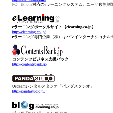
PC、iPhone対応のeラーニングシステム。ユーザ数無
eラーニングポータルサイト【elearning.co.jp】
http://elearning.co.jp/
eラーニング専門企業（株）キバンインターナショナル
コンテンツビジネス支援パック
http://contentsbank.jp/
Ustreamレンタルスタジオ「パンダスタジオ」
http://pandastudio.tv/