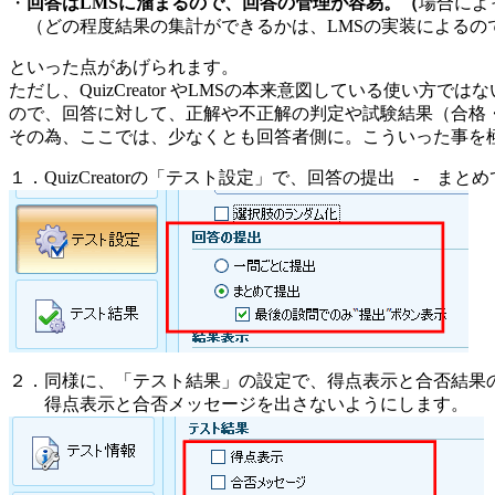
・
回答はLMSに溜まるので、回答の管理が容易。（
場合によ
（どの程度結果の集計ができるかは、LMSの実装によるの
といった点があげられます。
ただし、QuizCreator やLMSの本来意図している使い方
ので、回答に対して、正解や不正解の判定や試験結果（合格
その為、ここでは、少なくとも回答者側に。こういった事を
１．QuizCreatorの「テスト設定」で、回答の提出 - ま
２．同様に、「テスト結果」の設定で、得点表示と合否結果
得点表示と合否メッセージを出さないようにします。