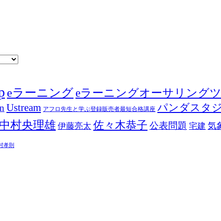
p
eラーニング
eラーニングオーサリング
Ustream
パンダスタ
in
アフロ先生と学ぶ登録販売者最短合格講座
中村央理雄
佐々木恭子
公表問題
伊藤亮太
気
宅建
村孝則