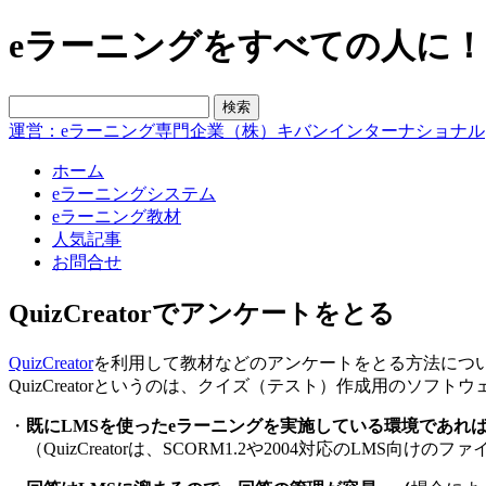
eラーニングをすべての人に！blo
運営：eラーニング専門企業（株）キバンインターナショナル
ホーム
eラーニングシステム
eラーニング教材
人気記事
お問合せ
QuizCreatorでアンケートをとる
QuizCreator
を利用して教材などのアンケートをとる方法につ
QuizCreatorというのは、クイズ（テスト）作成用の
・
既にLMSを使ったeラーニングを実施している環境であれば、
（QuizCreatorは、SCORM1.2や2004対応のLMS向け