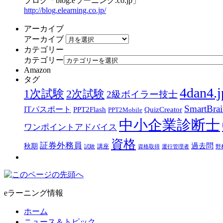
ブログ「blog.eラーニング.co.jp」
http://blog.elearning.co.jp/
アーカイブ
アーカイブ
カテゴリー
カテゴリー
Amazon
タグ
4dan4.j
1次試験
2次試験
2級ボイラー技士
SmartBra
ITパスポート
PPT2Flash
QuizCreator
PPT2Mobile
中小企業診断士
ワンポイントアドバイス
資格
証券外務員
過去問
秋期
講座
試験
資格取得
運行管理者
野
eラーニング情報
ホーム
ニュース＆トピック