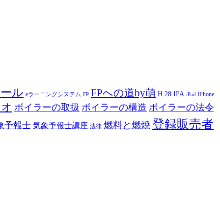
ツール
FPへの道by萌
H.28
IPA
eラーニングシステム
iPhone
FP
iPad
ジオ
ボイラーの取扱
ボイラーの構造
ボイラーの法令
登録販売者
燃料と燃焼
象予報士
気象予報士講座
法律