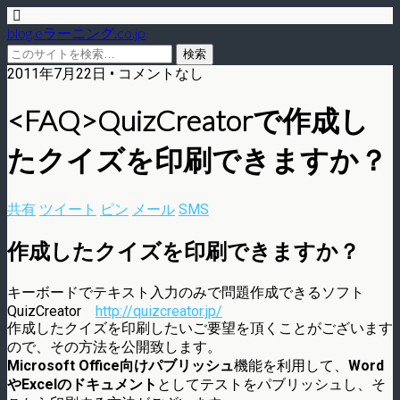
blog.eラーニング.co.jp
2011年7月22日 • コメントなし
<FAQ>QuizCreatorで作成し
たクイズを印刷できますか？
共有
ツイート
ピン
メール
SMS
作成したクイズを印刷できますか？
キーボードでテキスト入力のみで問題作成できるソフト
QuizCreator
http://quizcreator.jp/
作成したクイズを印刷したいご要望を頂くことがございます
ので、その方法を公開致します。
Microsoft Office向けパブリッシュ
機能を利用して、
Word
やExcelのドキュメント
としてテストをパブリッシュし、そ