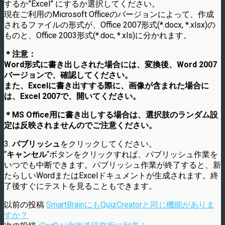
するか”Excel” にするか選択してください。
現在ご利用のMicrosoft Officeのバージョンによって、作成
されるファイルの形式が、Office 2007形式(*.docx, *.xlsx)の
ものと、Office 2003形式(*.doc, *.xls)に分かれます。
＊注意：
Word形式に書き出しされた場合には、変換後、Word 2007
バージョンで、確認してください。
また、Excelに書き出すする際に、画像が含まれた場合に
は、Excel 2007で、開いてください。
＊MS Office用に書き出しする場合は、選択肢のランダム設
定は反映されませんのでご注意ください。
3.
パブリッシュ
をクリックしてください。
“
キャンセル
“ボタンをクリックすれば、パブリッシュ作業を
いつでも中断できます。パブリッシュ作業が終了すると、新
たらしいWordまたはExcelドキュメントが生成されます。終
了後すぐにテストを見ることもできます。
以前の投稿
SmartBrainにもQuizCreatorと同じ機能がありま
すか？