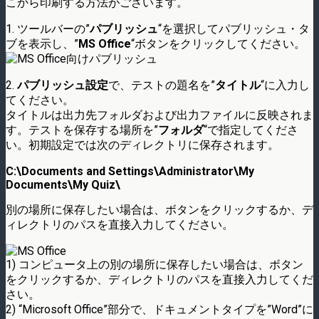
こから印刷する方法がございます。
1. ツールバーの”
パブリッシュ
“を選択してパブリッシュ・タ
ブを表示し、”
MS Office
“ボタンをクリックしてください。
2.
パブリッシュ設定
で、テストの題名を”
タイトル
“に入力し
てください。
タイトルは出力先フォルダおよび出力ファイルに反映されま
す。テストを保存する場所を”
フォルダ
“で指定してくださ
い。初期設定では次のディレクトリに保存されます。
C:\Documents and Settings\Administrator\My
Documents\My Quiz
\
別の場所に保存したい場合は、ボタンをクリックするか、デ
ィレクトリのパスを直接入力してください。
1) コンピュータ上の別の場所に保存したい場合は、ボタン
をクリックするか、ディレクトリのパスを直接入力してくだ
さい。
2) “Microsoft Office”部分で、ドキュメントタイプを”Word”に