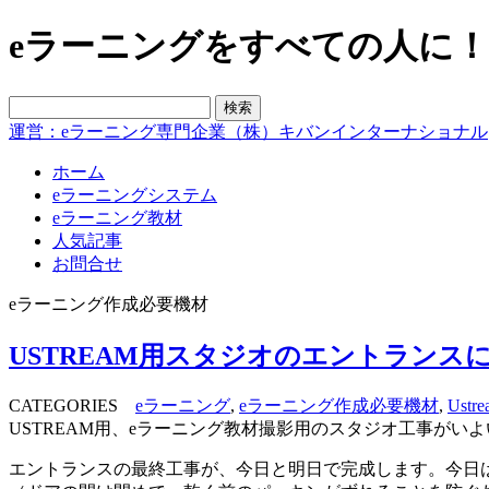
eラーニングをすべての人に！blo
運営：eラーニング専門企業（株）キバンインターナショナル
ホーム
eラーニングシステム
eラーニング教材
人気記事
お問合せ
eラーニング作成必要機材
USTREAM用スタジオのエントラン
CATEGORIES
eラーニング
,
eラーニング作成必要機材
,
Ustre
USTREAM用、eラーニング教材撮影用のスタジオ工事がい
エントランスの最終工事が、今日と明日で完成します。今日