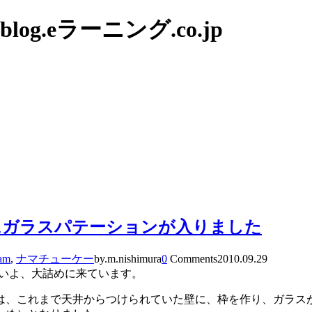
g.eラーニング.co.jp
スにガラスパテーションが入りました
am
,
ナマチューケー
by.m.nishimura
0
Comments
2010.09.29
よいよ、大詰めに来ています。
は、これまで天井からつけられていた壁に、枠を作り、ガラスが