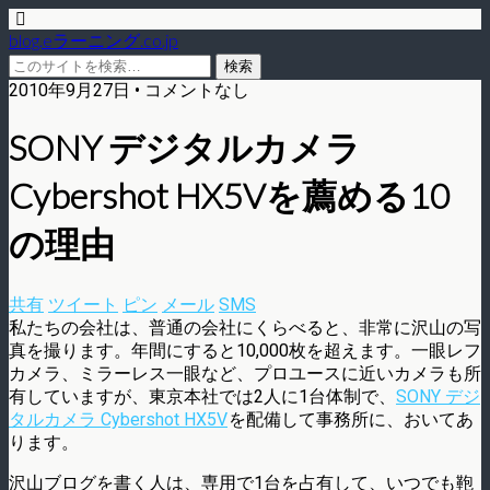
blog.eラーニング.co.jp
2010年9月27日 • コメントなし
SONY デジタルカメラ
Cybershot HX5Vを薦める10
の理由
共有
ツイート
ピン
メール
SMS
私たちの会社は、普通の会社にくらべると、非常に沢山の写
真を撮ります。年間にすると10,000枚を超えます。一眼レフ
カメラ、ミラーレス一眼など、プロユースに近いカメラも所
有していますが、東京本社では2人に1台体制で、
SONY デジ
タルカメラ Cybershot HX5V
を配備して事務所に、おいてあ
ります。
沢山ブログを書く人は、専用で1台を占有して、いつでも鞄