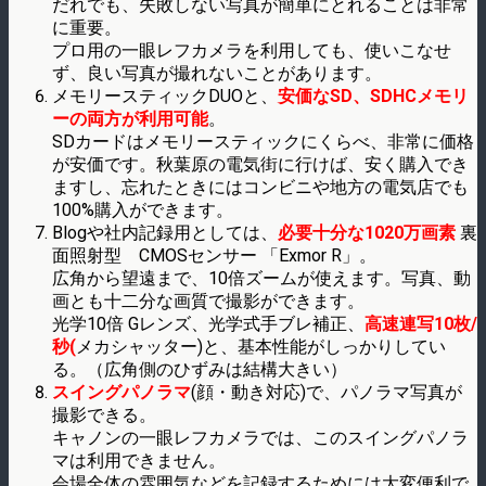
だれでも、失敗しない写真が簡単にとれることは非常
に重要。
プロ用の一眼レフカメラを利用しても、使いこなせ
ず、良い写真が撮れないことがあります。
メモリースティックDUOと、
安価な
SD、SDHCメモリ
ーの両方が利用可能
。
SDカードはメモリースティックにくらべ、非常に価格
が安価です。秋葉原の電気街に行けば、安く購入でき
ますし、忘れたときにはコンビニや地方の電気店でも
100%購入ができます。
Blogや社内記録用としては、
必要十分な1020万画素
裏
面照射型 CMOSセンサー 「Exmor R」。
広角から望遠まで、10倍ズームが使えます。写真、動
画とも十二分な画質で撮影ができます。
光学10倍 Gレンズ、光学式手ブレ補正、
高速連写10枚/
秒(
メカシャッター)と、基本性能がしっかりしてい
る。（広角側のひずみは結構大きい）
スイングパノラマ
(顔・動き対応)で、パノラマ写真が
撮影できる。
キャノンの一眼レフカメラでは、このスイングパノラ
マは利用できません。
会場全体の雰囲気などを記録するためには大変便利で