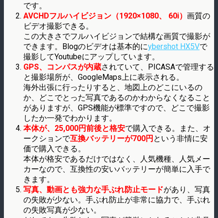
です。
AVCHDフルハイビジョン（1920×1080、 60i）
画質の
ビデオ撮影できる。
この大きさでフルハイビジョンで結構な画質で撮影が
できます。Blogのビデオは基本的に
ybershot HX5V
で
撮影してYoutubeにアップしています。
GPS、コンパスが内蔵
されていて、PICASAで管理する
と撮影場所が、GoogleMaps上に表示される。
海外出張に行ったりすると、地図上のどこにいるの
か、どこでとった写真であるのかわからなくなること
がありますが、GPS機能が標準ですので、どこで撮影
したか一発でわかります。
本体が、25,000円前後と格安
で購入できる。また、オ
ークションで
互換バッテリーが700円
という非情に安
価で購入できる。
本体が格安であるだけではなく、人気機種、人気メー
カーなので、互換性の安いバッテリーが簡単に入手で
きます。
写真、動画とも強力な手ぶれ防止モード
があり、写真
の失敗が少ない。手ぶれ防止が非常に協力で、手ぶれ
の失敗写真が少ない。