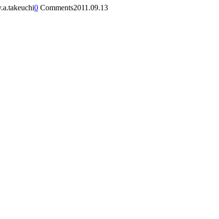
.a.takeuchi
0
Comments
2011.09.13
。