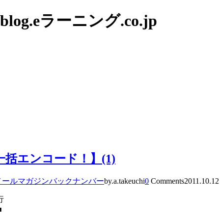
g.eラーニング.co.jp
括エンコード！】(1)
メールマガジンバックナンバー
by.a.takeuchi
0
Comments
2011.10.12
行
■