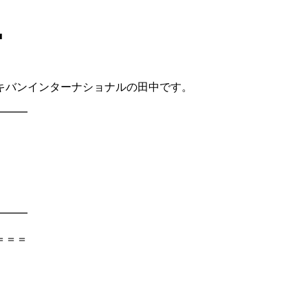
■
キバンインターナショナルの田中です。
━━━
━━━
＝＝＝