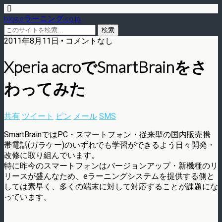
blog.eラーニング.co.jp
2011年8月11日 • コメントなし
Xperia acroでSmartBrainをさ
わってみた
共有
ツイート
ピン
メール
SMS
SmartBrainではPC・スマートフォン・従来型の国内販売携
帯電話(ガラケー)のいずれでも学習ができるよう日々開発・
改修に取り組んでいます。
特に昨今のスマートフォンはバージョンアップ・新機種のリ
リースが盛んなため、eラーニングシステムを提供する側と
しては素早く、多くの端末に対して対応することが課題にな
っています。