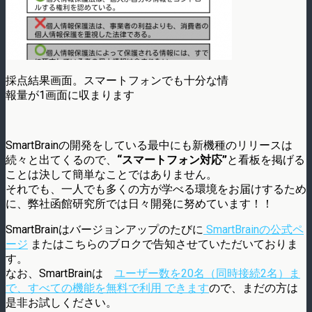
採点結果画面。スマートフォンでも十分な情
報量が1画面に収まります
SmartBrainの開発をしている最中にも新機種のリリースは
続々と出てくるので、
“スマートフォン対応”
と看板を掲げる
ことは決して簡単なことではありません。
それでも、一人でも多くの方が学べる環境をお届けするため
に、弊社函館研究所では日々開発に努めています！！
SmartBrainはバージョンアップのたびに
SmartBrainの公式ペ
ージ
またはこちらのブロクで告知させていただいておりま
す。
なお、SmartBrainは
ユーザー数を20名（同時接続2名）ま
で、すべての機能を無料で利用 できます
ので、まだの方は
是非お試しください。