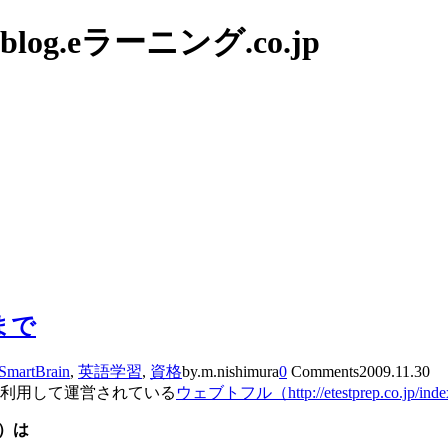
g.eラーニング.co.jp
まで
SmartBrain
,
英語学習
,
資格
by.m.nishimura
0
Comments
2009.11.30
利用して運営されている
ウェブトフル（http://etestprep.co.jp/inde
）は