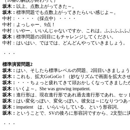
（10番の解説が終わって）
坂木：
以上、点数上がってきた～。
坂木：
標準問題でも点数上がってきたらいい感じよ～。
中村：・・・・（採点中）・・・・
中村：よっしゃー、9点！
中村：いやー、いいんじゃないですか、これは。ふふふふふ
坂木：
標準問題の2回目にもチャレンジしてください。
中村：はいはい、ではでは、どんどんやっていきましょう。
・・・
標準演習問題2
坂木：
はい、そしたら標準レベルの問題、2回目いきましょ
坂木：
これも、拡大GoGoGo！（妙なリズムで画面を拡大さ
坂木：
・・・ちょっと疲れてきて頭おかしくなってきました
坂木：
いくよ～。She was growing impatient.
坂木：
進行形は、現在進行形であれ過去進行形であれ、セッ
坂木：
はい変化っぽい、変化っぽい。彼女は～になりつつあ
坂木：
impatient は、いらいらしている、という形容詞。
坂木：
ということで、SVの後ろに形容詞ですから、2文型に
・・・