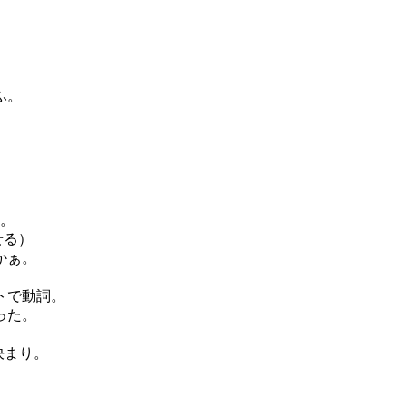
ふ。
う。
せる）
かぁ。
トで動詞。
った。
決まり。