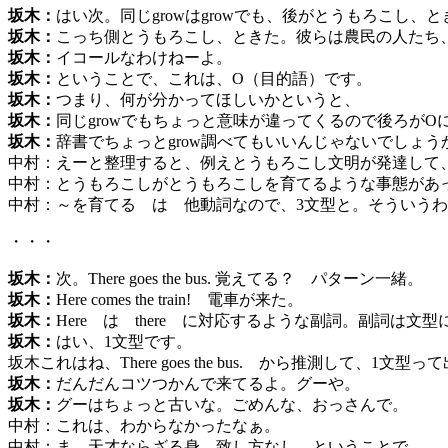
坂木：
はい次。同じgrowはgrowでも、後がとうもろこし、と
坂木：
こっち側とうもろこし、ときた。彼らは農民の人たち
坂木：
イコールなわけねーよ。
坂木：
ということで、これは、O（目的語）です。
坂木：
つまり、何が分かってほしいかというと、
坂木：
同じgrowでもちょっと意味が違ってくるので後ろがO
坂木：
辞書でちょっとgrow調べてもいいんじゃないでしょう
中村：えーと整理すると、例えとうもろこし文明が発達して
中村：とうもろこしがとうもろこしを育てるような事態があ
中村：～を育てる は 他動詞なので、3文型と。そういう
・・・
坂木：
次。There goes the bus. 覚えてる？ パターン一緒。
坂木：
Here comes the train! 電車が来た。
坂木：
Here は there に対応するような副詞。副詞は文
坂木：
はい、1文型です。
坂木これはね、There goes the bus. から推測して、1
坂木：
だんだんコツつかんで来てるよ。グーや。
坂木：
グーはちょっと古いな。ごめんな、おっさんで。
中村：これは、わからなかったなぁ。
中村：ま、天才ならざる身。致し方なし、ということで。