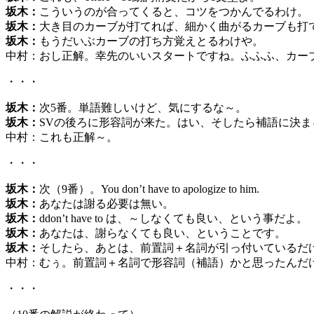
坂木：
こういうのが合ってくると、コツをつかんでるわけ。
坂木：
大き目のカーブが打てれば、細かく曲がるカーブも打
坂木：
もうだいぶカーブの打ち方覚えとるわけや。
中村：おし正解。幸先のいいスタートですね。ふふふ、カー
・・・
坂木：
次5番。単語難しいけど、気にするな～。
坂木：
SVの後ろに形容詞が来た。はい、そしたら補語に決ま
中村：これも正解～。
・・・
坂木：
次（9番）。You don’t have to apologize to him.
坂木：
あなたは謝る必要は無い。
坂木：
ddon’t have to は、～しなくても良い、という事だよ。
坂木：
あなたは、謝らなくても良い、ということです。
坂木：
そしたら、あとは、前置詞＋名詞が引っ付いているだ
中村：むぅ。前置詞＋名詞で形容詞（補語）かと思ったんだ
・・・