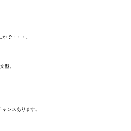
。
にかで・・・。
3文型。
チャンスあります。