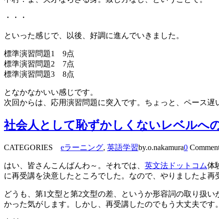
・・・
といった感じで、以後、好調に進んでいきました。
標準演習問題1 9点
標準演習問題2 7点
標準演習問題3 8点
となかなかいい感じです。
次回からは、応用演習問題に突入です。ちょっと、ペース遅
社会人として恥ずかしくないレベルへの
CATEGORIES
eラーニング
,
英語学習
by.o.nakamura
0
Comment
はい、皆さんこんばんわ～。それでは、
英文法ドットコム
体
に再受講を決意したところでした。なので、やりましたよ再
どうも、第1文型と第2文型の差、というか形容詞の取り扱い
かった気がします。しかし、再受講したのでもう大丈夫です