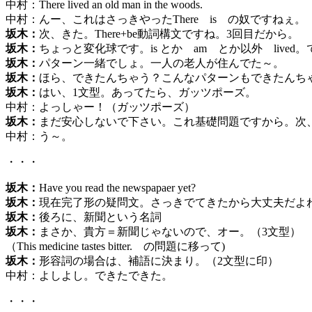
中村：There lived an old man in the woods.
中村：んー、これはさっきやったThere is の奴ですねぇ。
坂木：
次、きた。There+be動詞構文ですね。3回目だから。
坂木：
ちょっと変化球です。is とか am とか以外 lived
坂木：
パターン一緒でしょ。一人の老人が住んでた～。
坂木：
ほら、できたんちゃう？こんなパターンもできたんち
坂木：
はい、1文型。あってたら、ガッツポーズ。
中村：よっしゃー！（ガッツポーズ）
坂木：
まだ安心しないで下さい。これ基礎問題ですから。次
中村：う～。
・・・
坂木：
Have you read the newspapaer yet?
坂木：
現在完了形の疑問文。さっきでてきたから大丈夫だよ
坂木：
後ろに、新聞という名詞
坂木：
まさか、貴方＝新聞じゃないので、オー。（3文型）
（This medicine tastes bitter. の問題に移って)
坂木：
形容詞の場合は、補語に決まり。（2文型に印）
中村：よしよし。できたできた。
・・・