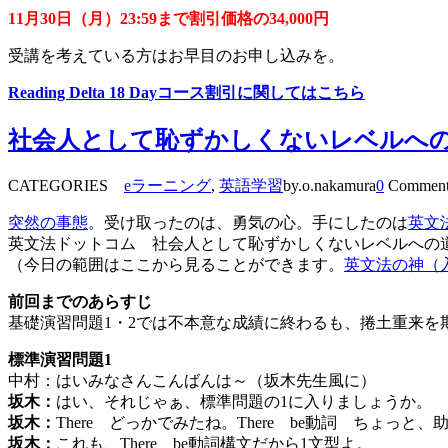
11
月
30
日（月）
23:59
まで割引価格の
34,000
円
受講を考えている方はお早目のお申し込みを。
Reading Delta 18 Day
コース割引に関してはこちら
社会人として恥ずかしくないレベルへの道
CATEGORIES
eラーニング
,
英語学習
by.o.nakamura
0
Comment
突然の事態
。受け取ったのは、勇気の心。手にしたのは
英文
英文法ドットコム 社会人として恥ずかしくないレベルへの
（今日の範囲はここから見ることができます。
英文法の神（
前回までのあらすじ
基礎演習問題1・2では不本意な成績に終わるも、捲土重来を
標準演習問題1
中村：はいみなさんこんばんは～（坂木先生風に）
坂木：
はい、それじゃぁ、標準問題の1に入りましょうか。
坂木：
There どっかでみたね。There be動詞 ちょっ
坂木：
これも、There be動詞構文だから1文型よ。