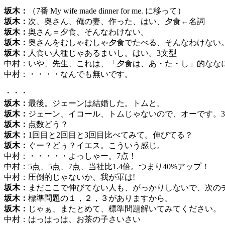
坂木：
（7番 My wife made dinner for me. に移って）
坂木：
次、奥さん、俺の妻、作った、はい、夕食←名詞
坂木：
奥さん＝夕食、そんなわけない。
坂木：
奥さんをむしゃむしゃ夕食でたべる、そんなわけない
坂木：
人食い人種じゃあるまいし。はい。3文型
中村：いや、先生、これは、「夕食は、あ・た・し」的なな
中村：・・・・なんでも無いです。
・・・
坂木：
最後。ジェーンは結婚した。トムと。
坂木：
ジェーン、イコール、トムじゃないので、オーです。
坂木：
点数どう？
坂木：
1回目と2回目と3回目比べてみて。伸びてる？
坂木：
ぐー？どぅ？イエス。こういう感じ。
中村：・・・・・よっしゃー。7点！
中村：5点、5点、7点、当社比1.4倍。つまり40%アップ！
中村：圧倒的じゃないか、我が軍は!
坂木：
まだここで伸びてない人も、がっかりしないで、次の
坂木：
標準問題の１，２，３がありますから。
坂木：
じゃぁ、またとめて、標準問題解いてみてください。
中村：はっはっは、お茶の子さいさい