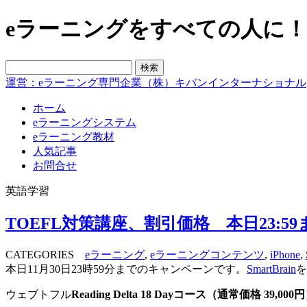
eラーニングをすべての人に！blo
運営：eラーニング専門企業（株）キバンインターナショナル
ホーム
eラーニングシステム
eラーニング教材
人気記事
お問合せ
英語学習
TOEFL対策講座、割引価格 本日23:59
CATEGORIES
eラーニング
,
eラーニングコンテンツ
,
iPhone
,
本日11月30日23時59分までのキャンペーンです。
SmartBrain
を
ウェブトフル
Reading Delta 18 Day
コース（通常価格
39,000
円