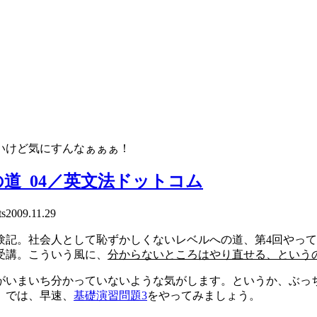
いけど気にすんなぁぁぁ！
道_04／英文法ドットコム
s
2009.11.29
験記。社会人として恥ずかしくないレベルへの道、第4回やっ
受講。こういう風に、
分からないところはやり直せる、という
がいまいち分かっていないような気がします。というか、ぶっ
。では、早速、
基礎演習問題3
をやってみましょう。