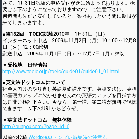
さて、1月31日試験の申込受付が既に始まっております。概
要は以下のようになっておりますので、ご注意下さい。
何週間も先だと安心していると、案外あっという間に期限が
来てしまいますよ。
■第152回 TOEIC試験
2010年 1月31日（日）
インターネット申込 2009年11月2日（月）10：00～12月8
日（火）12：00締切
郵送申込 2009年11月1日（日）～12月7日（月）締切
▼受検地・日程情報
http://www.toeic.or.jp/toeic/guide01/guide01_01.html
■英文法ドットコムについて
社会人向けのやり直し英語基礎講座です。英語文法は、英語
の基礎力アップに欠かせませんので英語力アップを目指す方
は是非ご検討下さい。今なら、第一講、第二講が無料で視聴
できます！以下のURLからどうぞ。
▼英文法ドットコム 無料体験
http://bunpou.com/?page_id=6
以前の投稿
Wordpressテンプレ編集時の注意点