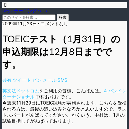
blog.eラーニング.co.jp
2009年11月23日 • コメントなし
TOEICテスト（1月31日）の
申込期限は12月8日までで
す。
共有
ツイート
ピン
メール
SMS
英文法ドットコム
をご利用の皆様、こんばんは。
キバンイン
ターナショナル
中村おりお です。
今週末11月29日にTOEIC試験が実施されます。こちらを受検
される方は、最後の追い込みとなるかと思いますので、ラス
トスパートがんばってください。かくいう、中村は、1月の
試験目指してがんばっております。