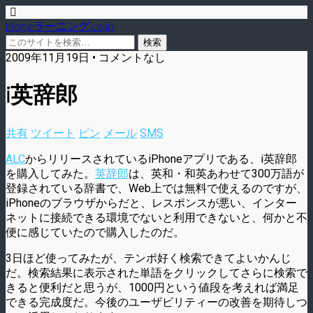
blog.eラーニング.co.jp
2009年11月19日 • コメントなし
i英辞郎
共有
ツイート
ピン
メール
SMS
ALC
からリリースされているiPhoneアプリである、i英辞郎
を購入してみた。
英辞郎
は、英和・和英あわせて300万語が
登録されている辞書で、Web上では無料で使えるのですが、
iPhoneのブラウザからだと、レスポンスが悪い、インター
ネットに接続できる環境でないと利用できないと、何かと不
便に感じていたので購入したのだ。
3日ほど使ってみたが、テンポ好く検索できてよいかんじ
だ。検索結果に表示された単語をクリックしてさらに検索で
きると便利だと思うが、1000円という値段を考えれば満足
できる完成度だ。今後のユーザビリティーの改善を期待しつ