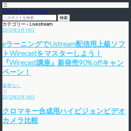
blog.eラーニング.co.jp
カテゴリー ›
Livestream
2012年3月19日
eラーニングでUstream配信用上級ソフ
トWirecastをマスターしよう！
『Wirecast講座』新発売90% offキャン
ペーン！
返答なし
2012年2月14日
クロマキー合成用ハイビジョンビデオ
カメラ比較