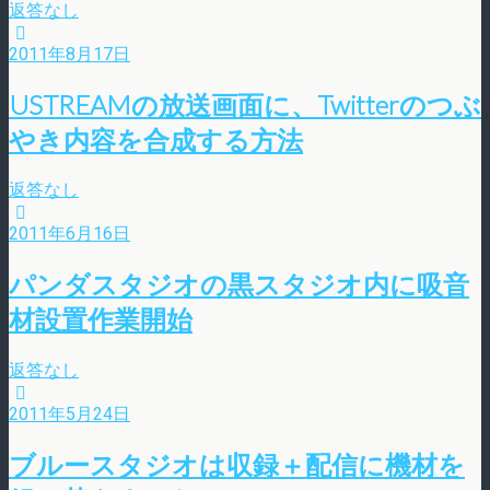
返答なし
2011年8月17日
USTREAMの放送画面に、Twitterのつぶ
やき内容を合成する方法
返答なし
2011年6月16日
パンダスタジオの黒スタジオ内に吸音
材設置作業開始
返答なし
2011年5月24日
ブルースタジオは収録＋配信に機材を