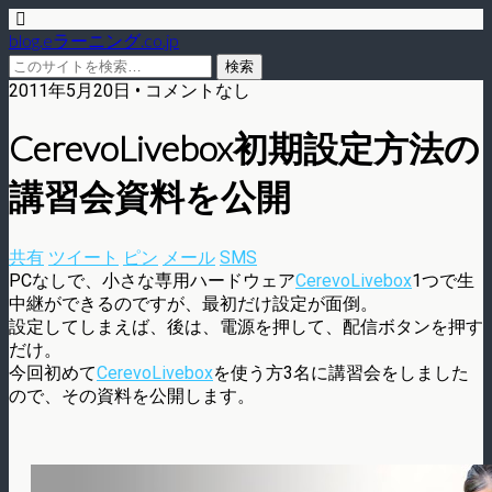
blog.eラーニング.co.jp
2011年5月20日 • コメントなし
CerevoLivebox初期設定方法の
講習会資料を公開
共有
ツイート
ピン
メール
SMS
PCなしで、小さな専用ハードウェア
CerevoLivebox
1つで生
中継ができるのですが、最初だけ設定が面倒。
設定してしまえば、後は、電源を押して、配信ボタンを押す
だけ。
今回初めて
CerevoLivebox
を使う方3名に講習会をしました
ので、その資料を公開します。