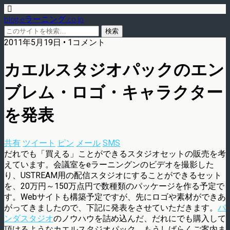
blog.eラーニング.co.jp
2011年5月19日 • 1コメント
カエルスタジオパックのエン
ブレム・ロゴ・キャラクター
を発表
共有
ツイート
ピン
メール
SMS
だれでも「買える」ことができるスタジオセットの販売を考
えています。会議室をeラーニングンのビデオを撮影した
り、USTREAM用の配信スタジオにすることができるセット
を、20万円～150万点円で数種類のパッケージを作る予定で
す。Webサイトも構築予定ですが、先にロゴや素材ができあ
がってきましたので、下記に発表をさせていただきます。
パ
ンダスタジオ
のノウハウを詰め込んだ、だれにでも購入して
頂けるようなカエルスタジオパック、もうしばらくご案内ま