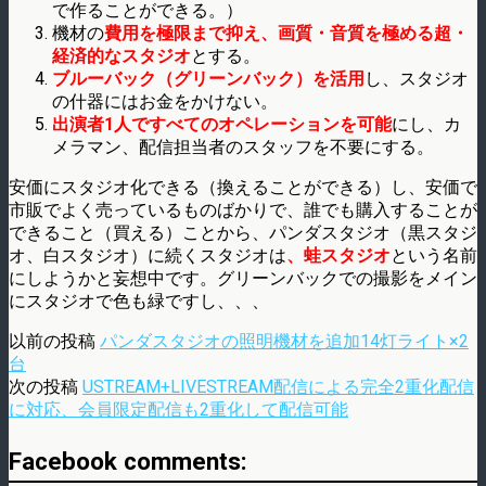
で作ることができる。）
機材の
費用を極限まで抑え、画質・音質を極める超・
経済的なスタジオ
とする。
ブルーバック（グリーンバック）を活用
し、スタジオ
の什器にはお金をかけない。
出演者1人ですべてのオペレーションを可能
にし、カ
メラマン、配信担当者のスタッフを不要にする。
安価にスタジオ化できる（換えることができる）し、安価で
市販でよく売っているものばかりで、誰でも購入することが
できること（買える）ことから、パンダスタジオ（黒スタジ
オ、白スタジオ）に続くスタジオは
、蛙スタジオ
という名前
にしようかと妄想中です。グリーンバックでの撮影をメイン
にスタジオで色も緑ですし、、、
以前の投稿
パンダスタジオの照明機材を追加14灯ライト×2
台
次の投稿
USTREAM+LIVESTREAM配信による完全2重化配信
に対応、会員限定配信も2重化して配信可能
Facebook comments: