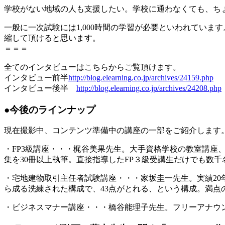
学校がない地域の人も支援したい。学校に通わなくても、ちょっ
一般に一次試験には1,000時間の学習が必要といわれていま
縮して頂けると思います。
＝＝＝
全てのインタビューはこちらからご覧頂けます。
インタビュー前半
http://blog.elearning.co.jp/archives/24159.php
インタビュー後半
http://blog.elearning.co.jp/archives/24208.php
●今後のラインナップ
現在撮影中、コンテンツ準備中の講座の一部をご紹介します
・FP3級講座・・・梶谷美果先生。大手資格学校の教室講座、
集を30冊以上執筆。直接指導したFP３級受講生だけでも数
・宅地建物取引主任者試験講座・・・家坂圭一先生。実績20
ら成る洗練された構成で、43点がとれる、という構成。満点
・ビジネスマナー講座・・・橋谷能理子先生。フリーアナウ