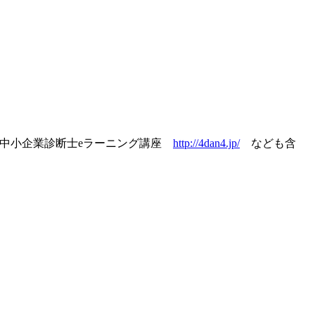
、中小企業診断士eラーニング講座
http://4dan4.jp/
なども含