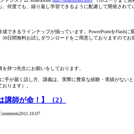
テム SmartBrain
http://smartbrain.info/
（20ユーザまで無料利
も、何度でも、繰り返し学習できるように配慮して開発されて
きるラインナップが揃っています。PowerPointをFlas
。30日間無料お試しダウンロードをご用意しておりますのでお
績を持つ先生にお願いをしております。
ろに手が届く話し方、講義は、実際に豊富な経験・実績がない
ております）。
は講師が命！】（2）
omments
2011.10.07