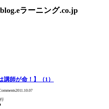
g.eラーニング.co.jp
は講師が命！】（1）
omments
2011.10.07
発行
■