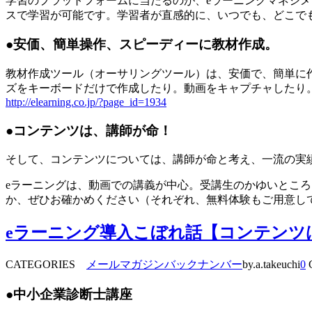
学習のプラットフォームに当たるのが、eラーニングマネジメントシス
スで学習が可能です。学習者が直感的に、いつでも、どこで
●安価、簡単操作、スピーディーに教材作成。
教材作成ツール（オーサリングツール）は、安価で、簡単に作成で
ズをキーボードだけで作成したり。動画をキャプチャしたり
http://elearning.co.jp/?page_id=1934
●コンテンツは、講師が命！
そして、コンテンツについては、講師が命と考え、一流の実
eラーニングは、動画での講義が中心。受講生のかゆいとこ
か、ぜひお確かめください（それぞれ、無料体験もご用意し
eラーニング導入こぼれ話【コンテンツ
CATEGORIES
メールマガジンバックナンバー
by.a.takeuchi
0
C
●中小企業診断士講座