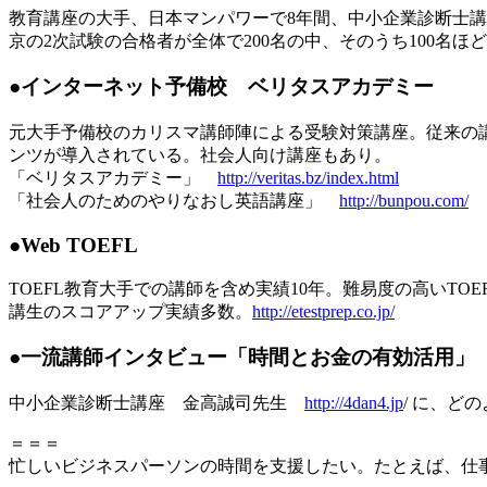
教育講座の大手、日本マンパワーで8年間、中小企業診断士講
京の2次試験の合格者が全体で200名の中、そのうち100名
●インターネット予備校 ベリタスアカデミー
元大手予備校のカリスマ講師陣による受験対策講座。従来の
ンツが導入されている。社会人向け講座もあり。
「ベリタスアカデミー」
http://veritas.bz/index.html
「社会人のためのやりなおし英語講座」
http://bunpou.com/
●Web TOEFL
TOEFL教育大手での講師を含め実績10年。難易度の高いTO
講生のスコアアップ実績多数。
http://etestprep.co.jp/
●一流講師インタビュー「時間とお金の有効活用」
中小企業診断士講座 金高誠司先生
http://4dan4.jp
/ に、
＝＝＝
忙しいビジネスパーソンの時間を支援したい。たとえば、仕事