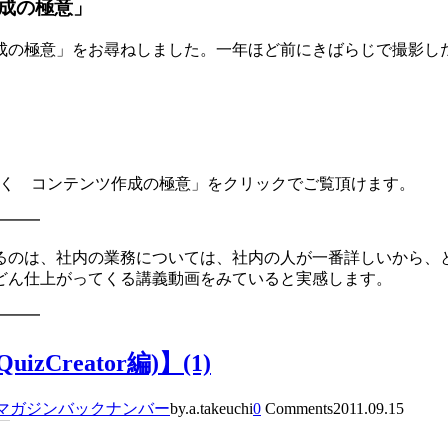
作成の極意」
成の極意」をお尋ねしました。一年ほど前にきばらじで撮影し
聞く コンテンツ作成の極意」をクリックでご覧頂けます。
━━━
るのは、社内の業務については、社内の人が一番詳しいから、
どん仕上がってくる講義動画をみていると実感します。
━━━
reator編)】(1)
マガジンバックナンバー
by.a.takeuchi
0
Comments
2011.09.15