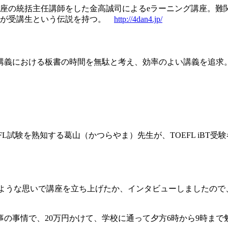
座の統括主任講師をした金高誠司によるeラーニング講座。難
ほどが受講生という伝説を持つ。
http://4dan4.jp/
講義における板書の時間を無駄と考え、効率のよい講義を追求
EFL試験を熟知する葛山（かつらやま）先生が、TOEFL iBT
どのような思いで講座を立ち上げたか、インタビューしましたので
の事情で、20万円かけて、学校に通って夕方6時から9時まで