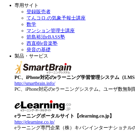
専用サイト
登録販売者
てんコロ.の気象予報士講座
数学
マンション管理士講座
箭島裕治eBASS塾
西直樹e音楽塾
発音の基礎
製品・サービス
PC、iPhone対応のeラーニング学習管理システム（LMS）【
http://smartbrain.info/
PC、iPhone対応のeラーニングシステム。ユーザ数無
eラーニングポータルサイト【elearning.co.jp】
http://elearning.co.jp/
eラーニング専門企業（株）キバンインターナショナル