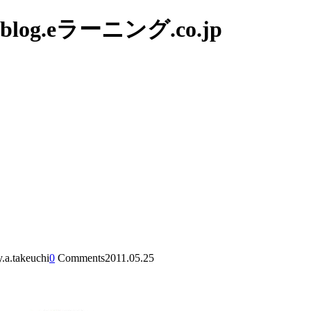
g.eラーニング.co.jp
y.a.takeuchi
0
Comments
2011.05.25