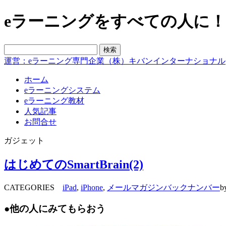
eラーニングをすべての人に！blo
運営：eラーニング専門企業（株）キバンインターナショナル
ホーム
eラーニングシステム
eラーニング教材
人気記事
お問合せ
ガジェット
はじめてのSmartBrain(2)
CATEGORIES
iPad
,
iPhone
,
メールマガジンバックナンバー
b
●他の人にみてもらおう