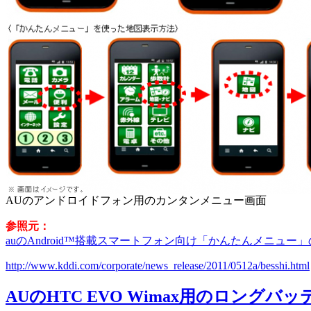
AUのアンドロイドフォン用のカンタンメニュー画面
参照元：
auのAndroid™搭載スマートフォン向け「かんたんメニュー
http://www.kddi.com/corporate/news_release/2011/0512a/besshi.html
AUのHTC EVO Wimax用のロングバ