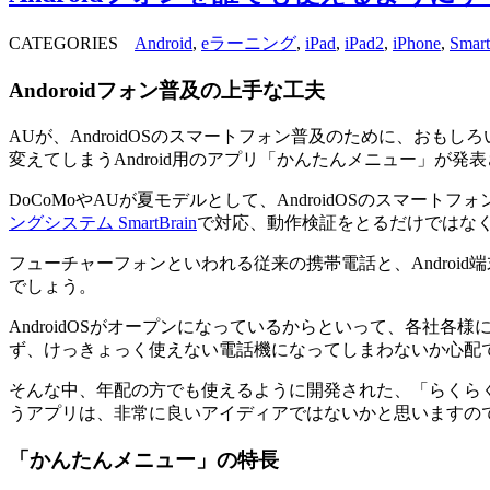
CATEGORIES
Android
,
eラーニング
,
iPad
,
iPad2
,
iPhone
,
Smart
Andoroidフォン普及の上手な工夫
AUが、AndroidOSのスマートフォン普及のために、おも
変えてしまうAndroid用のアプリ「かんたんメニュー」が発
DoCoMoやAUが夏モデルとして、AndroidOSのス
ングシステム SmartBrain
で対応、動作検証をとるだけではな
フューチャーフォンといわれる従来の携帯電話と、Androi
でしょう。
AndroidOSがオープンになっているからといって、各
ず、けっきょっく使えない電話機になってしまわないか心配
そんな中、年配の方でも使えるように開発された、「らくらくフ
うアプリは、非常に良いアイディアではないかと思いますの
「かんたんメニュー」の特長