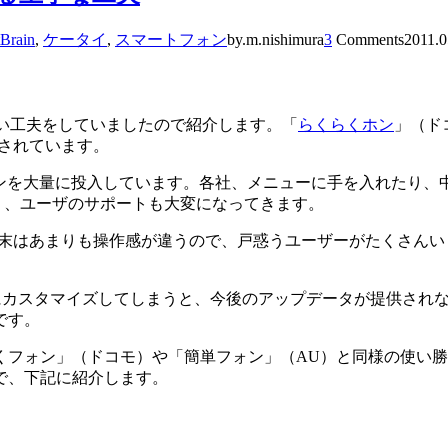
Brain
,
ケータイ
,
スマートフォン
by.m.nishimura
3
Comments
2011.0
しろい工夫をしていましたので紹介します。「
らくらくホン
」（ド
表されています。
マートフォンを大量に投入しています。各社、メニューに手を入れた
く、ユーザのサポートも大変になってきます。
d端末はあまりも操作感が違うので、戸惑うユーザーがたくさんいま
社各様にカスタマイズしてしまうと、今後のアップデータが提供さ
です。
ォン」（ドコモ）や「簡単フォン」（AU）と同様の使い勝手で
で、下記に紹介します。