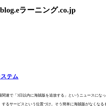
g.eラーニング.co.jp
システム
籍関連で「3日以内に海賊版を追放する」というニュースにな
」するサービスという位置づけ。そう簡単に海賊版がなくなる