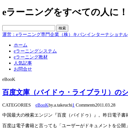
eラーニングをすべての人に！blo
運営：eラーニング専門企業（株）キバンインターナショナル
ホーム
eラーニングシステム
eラーニング教材
人気記事
お問合せ
eBooK
百度文庫（バイドゥ・ライブラリ）の
CATEGORIES
eBooK
by.a.takeuchi
1
Comments
2011.03.28
中国最大の検索エンジン『百度（バイドゥ）』。昨日電子書
百度は電子書籍と言っても「ユーザーがドキュメントを公開