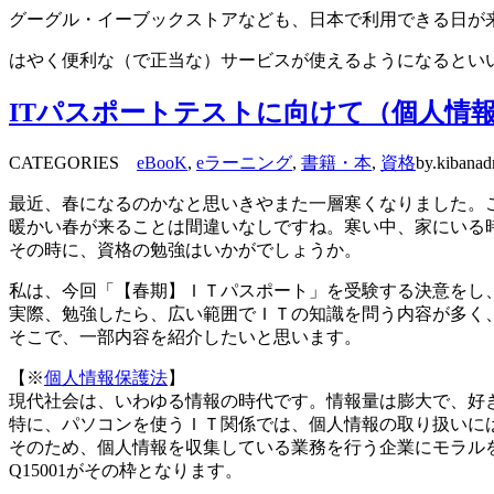
グーグル・イーブックストアなども、日本で利用できる日が
はやく便利な（で正当な）サービスが使えるようになるとい
ITパスポートテストに向けて（個人情報
CATEGORIES
eBooK
,
eラーニング
,
書籍・本
,
資格
by.kibana
最近、春になるのかなと思いきやまた一層寒くなりました。
暖かい春が来ることは間違いなしですね。寒い中、家にいる
その時に、資格の勉強はいかがでしょうか。
私は、今回「【春期】ＩＴパスポート」を受験する決意をし
実際、勉強したら、広い範囲でＩＴの知識を問う内容が多く
そこで、一部内容を紹介したいと思います。
【※
個人情報保護法
】
現代社会は、いわゆる情報の時代です。情報量は膨大で、好
特に、パソコンを使うＩＴ関係では、個人情報の取り扱いに
そのため、個人情報を収集している業務を行う企業にモラルを
Q15001がその枠となります。