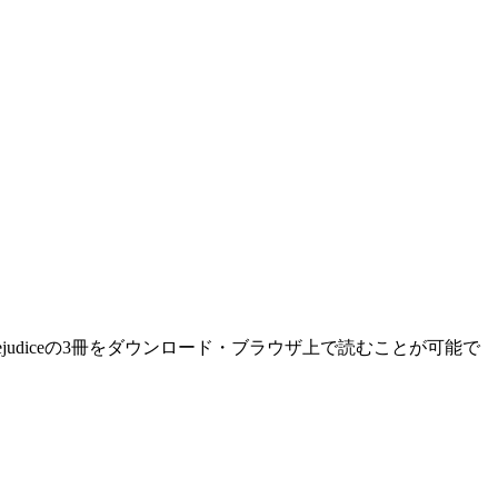
,Pride and Prejudiceの3冊をダウンロード・ブラウザ上で読むことが可能で