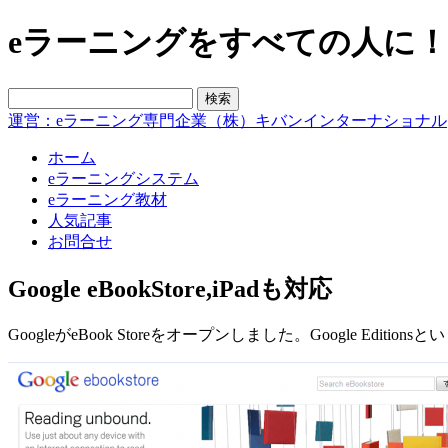
eラーニングをすべての人に！blo
運営：eラーニング専門企業（株）キバンインターナショナル
ホーム
eラーニングシステム
eラーニング教材
人気記事
お問合せ
Google eBookStore,iPadも対応
GoogleがeBook Storeをオープンしました。Google 