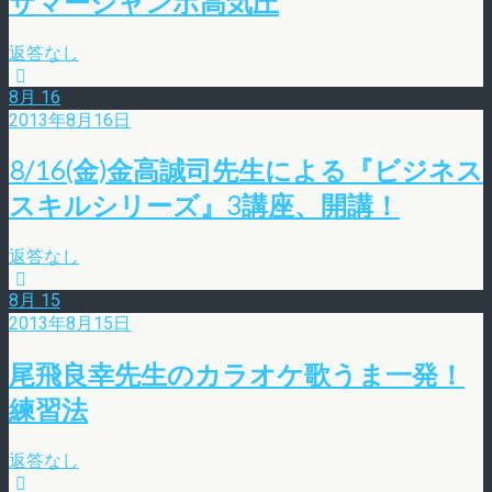
サマージャンボ高気圧
返答なし
8月
16
2013年8月16日
8/16(金)金高誠司先生による『ビジネス
スキルシリーズ』3講座、開講！
返答なし
8月
15
2013年8月15日
尾飛良幸先生のカラオケ歌うま一発！
練習法
返答なし