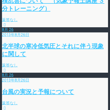
積乱雲について （気象予報士講座 ３
分トレーニング）
返答なし
8月
26
2013年8月26日
北半球の寒冷低気圧とそれに伴う現象
に関して
返答なし
8月
26
2013年8月26日
台風の実況と予報について
返答なし