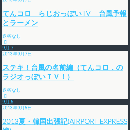
てんコロ らじおっぽいTV 台風予報
とラーメン
返答なし
9月
7
2013年9月7日
ステキ！台風の名前編（てんコロ．の
ラジオっぽいＴＶ！）
返答なし
9月
6
2013年9月6日
2013夏・韓国出張記(AIRPORT EXPRESS