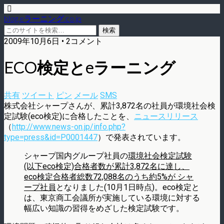
blog.eラーニング.co.jp
2009年10月6日 • 2コメント
ECO検定とeラーニング
共有
ツイート
ピン
メール
SMS
株式会社シャープさんが、累計3,872名の社員が環境社会検
定試験(eco検定)に合格したことを、
ニュースリリース
（
http://www.news-on.jp/info.php?
type=press&id=P0001447
）で発表されています。
シャープ国内グループ社員の
環境社会検定試験
(以下eco検定)合格者数が累計3,872名に達し、
eco検定合格者総数72,088名のうち約5%が シャ
ープ社員
となりました(10月1日時点)。eco検定と
は、東京商工会議所が実施している環境に対する
幅広い知識の習得をめざした検定試験です。