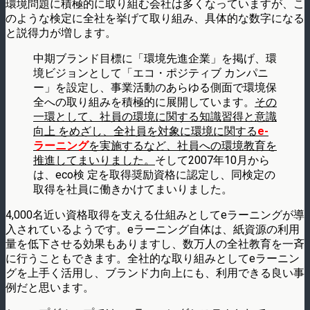
環境問題に積極的に取り組む会社は多くなっていますが、こ
のような検定に全社を挙げて取り組み、具体的な数字になる
と説得力が増します。
中期ブランド目標に「環境先進企業」を掲げ、環
境ビジョンとして「エコ・ポジティブ カンパニ
ー」を設定し、事業活動のあらゆる側面で環境保
全への取り組みを積極的に展開しています。
その
一環として、社員の環境に関する知識習得と意識
向上 をめざし、全社員を対象に環境に関する
e-
ラーニング
を実施するなど、社員への環境教育を
推進してまいりました。
そして2007年10月から
は、eco検 定を取得奨励資格に認定し、同検定の
取得を社員に働きかけてまいりました。
4,000名近い資格取得を支える仕組みとしてeラーニングが導
入されているようです。eラーニング自体は、紙資源の利用
量を低下させる効果もありますし、数万人の全社教育を一斉
に行うこともできます。全社的な取り組みとしてeラーニン
グを上手く活用し、ブランド力向上にも、利用できる良い事
例だと思います。