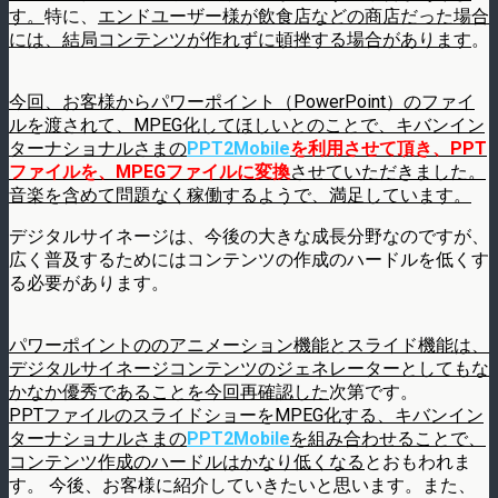
す。
特に、
エンドユーザー様が飲食店などの商店だった場合
には、結局コンテンツが作れずに頓挫する場合があります
。
今回、お客様からパワーポイント（PowerPoint）のファイ
ルを渡されて、MPEG化してほしいとのことで、キバンイン
ターナショナルさまの
PPT2Mobile
を利用させて頂き、PPT
ファイルを、MPEGファイルに変換
させていただきました。
音楽を含めて問題なく稼働するようで、満足しています。
デジタルサイネージは、今後の大きな成長分野なのですが、
広く普及するためにはコンテンツの作成のハードルを低くす
る必要があります。
パワーポイントののアニメーション機能とスライド機能は、
デジタルサイネージコンテンツのジェネレーターとしてもな
かなか優秀であることを今回再確認した
次第です。
PPTファイルのスライドショーをMPEG化する、キバンイン
ターナショナルさまの
PPT2Mobile
を組み合わせることで、
コンテンツ作成のハードルはかなり低くなる
とおもわれま
す。 今後、お客様に紹介していきたいと思います。また、