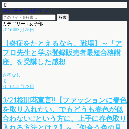
blog.eラーニング.co.jp
カテゴリー ›
女子部
2016年3月25日
【炎症をたとえるなら、戦場】～「ア
フロ先生と学ぶ登録販売者最短合格講
座」を受講した感想
返答なし
2016年3月22日
3/21桜開花宣言!!【ファッションに春色
を取り入れたい、でもどうも春色が似
合わない!?という方に。上手に春色取り
入れる方法とは？】～「似合う色の見