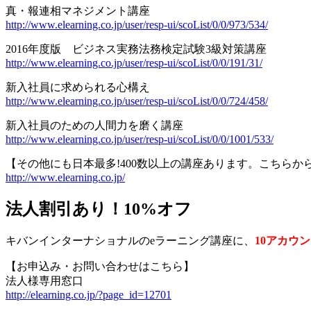
真・報連相マネジメント講座
http://www.elearning.co.jp/user/resp-ui/scoList/0/0/973/534/
2016年度版 ビジネス実務法務検定試験3級対策講座
http://www.elearning.co.jp/user/resp-ui/scoList/0/0/191/31/
新入社員に求められる心構え
http://www.elearning.co.jp/user/resp-ui/scoList/0/0/724/458/
新入社員のための人間力を磨く講座
http://www.elearning.co.jp/user/resp-ui/scoList/0/0/1001/533/
【その他にも日本最多!400数以上の講座あります。こちらか
http://www.elearning.co.jp/
法人割引あり！10%オフ
キバンインターナショナルのeラーニング講座に、
10アカウ
【お申込み・お問い合わせはこちら】
法人様専用窓口
http://elearning.co.jp/?page_id=12701