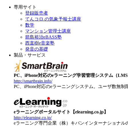
専用サイト
登録販売者
てんコロ.の気象予報士講座
数学
マンション管理士講座
箭島裕治eBASS塾
西直樹e音楽塾
発音の基礎
製品・サービス
PC、iPhone対応のeラーニング学習管理システム（LMS）【
http://smartbrain.info/
PC、iPhone対応のeラーニングシステム。ユーザ数無
eラーニングポータルサイト【elearning.co.jp】
http://elearning.co.jp/
eラーニング専門企業（株）キバンインターナショナル