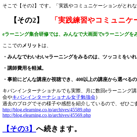
そこで【その2】です。「実践やコミュニケーションがとれな
【その2】
「実践練習やコミュニケ
eラーニング集合研修では、みんなで大画面でeラーニング
ここでの
メリット
は、
・みんなでわいわいeラーニングをみるのは、ツッコミをい
・講師費用を軽減。
・事前にどんな講座か視聴でき、400以上の講座から選べる
キバンインターナショナルでも実際、月に数回eラーニング
会や
キバンインターナショナル女子勉強会
）
過去のブログでその様子や感想を紹介しているので、ぜひご
http://blog.elearning.co.jp/archives/45589.php
http://blog.elearning.co.jp/archives/45569.php
【その3】
へ続きます。