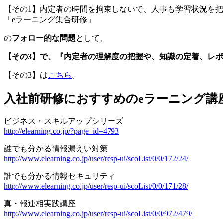
【その1】内定者の時間を拘束しないで、人事も学習状況を把
「eラーニング集合研修」
の
フォロー的な問題
として、
【その3】で、『内定者の理解度の把握や、知識の定着、レ
【その3】は
こちら
。
入社前研修におすすめのeラーニング講
ビジネス・スキルアップシリーズ
http://elearning.co.jp/?page_id=4793
誰でも分かる情報漏えい対策
http://www.elearning.co.jp/user/resp-ui/scoList/0/0/172/24/
誰でも分かる情報セキュリティ
http://www.elearning.co.jp/user/resp-ui/scoList/0/0/171/28/
真・報連相実践講座
http://www.elearning.co.jp/user/resp-ui/scoList/0/0/972/479/