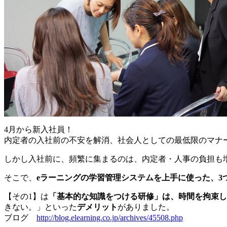
4月から新入社員！
内定者の入社前の不安を解消、社会人としての最低限のマナ
しかし入社前に、頻繁に集まるのは、内定者・人事の負担も
そこで、
eラーニングの学習管理システムを上手に使った、3
【その1】は
「基本的な知識をつける研修」は、時間を拘束し
きない。」といった
デメリット
がありました。
ブログ
http://blog.elearning.co.jp/archives/45508.php