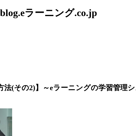
g.eラーニング.co.jp
方法(その2)】～eラーニングの学習管理