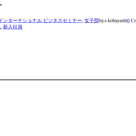
す
インターナショナル ビジネスセミナー
,
女子部
by.s kobayashi
0
Co
化
,
新入社員