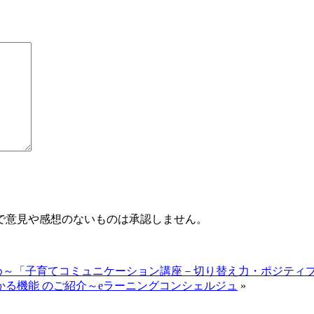
で意見や感想のないものは承認しません。
め～「子育てコミュニケーション講座－切り替え力・ポジティ
る機能 のご紹介～eラーニングコンシェルジュ
»