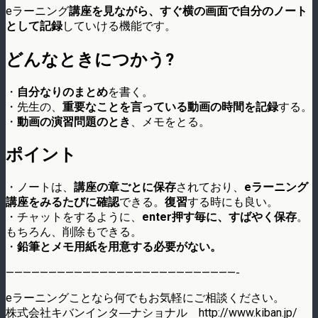
eラーニング
講座を見ながら、すぐ横の画面で自分のノート
として記録
していける機能です。
どんなときにつかう?
・
自分なりのまとめ
を書く。
・先生の、
重要なことを言っている動画の時間を記録
する。
・
動画の演習問題のとき
、メモをとる。
ポイント
・ノートは、
講座の章ごとに保存
されており、
eラーニング
講座をみるたびに確認
できる。
復習
する時にも良い。
・チャットをするように、
enter押す毎に、すばやく保存
。
もちろん、削除もできる。
・
鉛筆とメモ用紙を用意する必要がない。
———————————————————————————-
eラーニングことなら何でもお気軽にご相談ください。
株式会社キバンインタ―ナショナル http://www.kiban.jp/