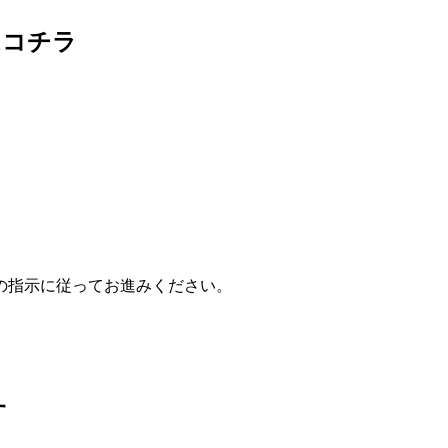
はコチラ
の指示に従ってお進みください。
す