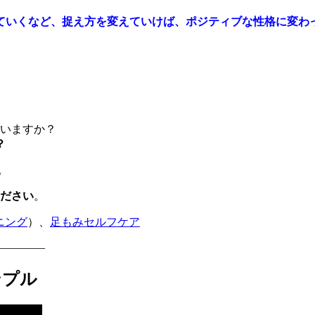
ていくなど、捉え方を変えていけば、ポジティブな性格に変
思いますか？
？
。
ださい
。
ニング
）、
足もみセルフケア
————–
ンプル