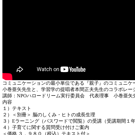
コミュニケーションの最小単位である『親子』のコミュニケ
小巻亜矢先生と、学習学の提唱者本間正夫先生のコラボレー
講師：NPOハロードリーム実行委員会 代表理事 小巻亜矢
内容
１）テキスト
２）＜別冊＞ 脳のしくみ・ヒトの成長生理
３）Eラーニング（パスワードで閲覧）の受講（受講期間１
４）子育てに関する質問受け付けご案内
＜価格 ３，９８０（税込）テキスト付＞