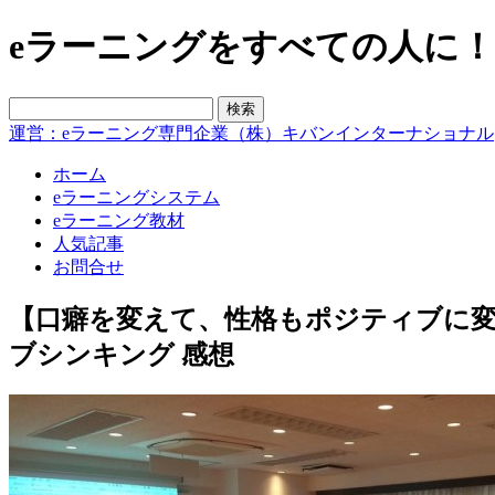
eラーニングをすべての人に！blo
運営：eラーニング専門企業（株）キバンインターナショナル
ホーム
eラーニングシステム
eラーニング教材
人気記事
お問合せ
【口癖を変えて、性格もポジティブに変
ブシンキング 感想