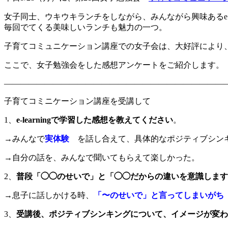
女子同士、ウキウキランチをしながら、みんながら興味ある
毎回でてくる美味しいランチも魅力の一つ。
子育てコミュニケーション講座での女子会は、大好評により
ここで、女子勉強会をした感想アンケートをご紹介します。
———————————————————————————
子育てコミニケーション講座を受講して
1、
e-learningで学習した感想を教えてください
。
→みんなで
実体験
を話し合えて、具体的なポジティブシン
→自分の話を、みんなで聞いてもらえて楽しかった。
2、
普段「◯◯のせいで」と「◯◯だからの違いを意識します
→息子に話しかける時、
「〜のせいで」と言ってしまいが
3、
受講後、ポジティブシンキングについて、イメージが変わ