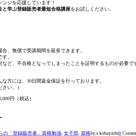
レンジを応援しています！
生と学ぶ登録販売者最短合格講座
をお試しください。
場合、無償で受講期間を延長できます。
です。
付など、不合格となってしまったことを証明するものが必要で
な方には、30日間返金保証を行っております。
ださい。）
5,000円（税込）
す
らの「登録販売者」資格勉強
,
女子部
,
資格
by.s kobayashi
0
Comme