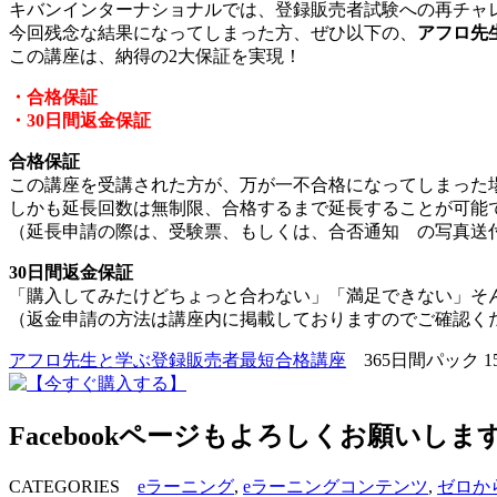
キバンインターナショナルでは、登録販売者試験への再チャ
今回残念な結果になってしまった方、ぜひ以下の、
アフロ先
この講座は、納得の2大保証を実現！
・合格保証
・30日間返金保証
合格保証
この講座を受講された方が、万が一不合格になってしまった
しかも延長回数は無制限、合格するまで延長することが可能
（延長申請の際は、受験票、もしくは、合否通知 の写真送
30日間返金保証
「購入してみたけどちょっと合わない」「満足できない」そん
（返金申請の方法は講座内に掲載しておりますのでご確認く
アフロ先生と学ぶ登録販売者最短合格講座
365日間パック 1
Facebookページもよろしくお願いしま
CATEGORIES
eラーニング
,
eラーニングコンテンツ
,
ゼロか