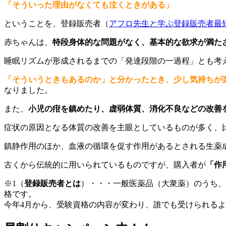
「そういった理由がなくても泣くときがある」
ということを、登録販売者（
アフロ先生と学ぶ登録販売者最
赤ちゃんは、
特段身体的な問題がなく、基本的な欲求が満た
睡眠リズムが形成されるまでの「発達段階の一過程」とも考
「そういうときもあるのか」と分かったとき、少し気持ちが
なりました。
また、
小児の疳を鎮めたり、虚弱体質、消化不良などの改善
症状の原因となる体質の改善を主眼としているものが多く、
鎮静作用のほか、血液の循環を促す作用があるとされる生薬
古くから伝統的に用いられているものですが、購入者が
「作
※1（
登録販売者とは
）・・・一般医薬品（大衆薬）のうち、
格です。
今年4月から、受験資格の内容が変わり、誰でも受けられる