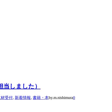
担当しました）
取材受付
,
新着情報
,
書籍・本
by.m.nishimura
0