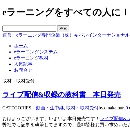
eラーニングをすべての人に！blo
運営：eラーニング専門企業（株）キバンインターナショナル
ホーム
eラーニングシステム
eラーニング教材
人気記事
お問合せ
取材・取材受付
ライブ配信&収録の教科書 本日発売
CATEGORIES
動画・生中継
,
取材・取材受付
by.o.nakamura
0
おはようございます。いよいよ本日発売です！
ライブ配信&収
弊社でも記事を執筆してますので、是非皆様お買い求めいた