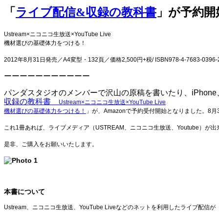
「
ライブ配信&収録の教科書
」が予約開
Ustream×ニコニコ生放送×YouTube Live
機材選びの基礎体力をつける！
2012年8月31日発売／A4変型・132頁／価格2,500円+税/ ISBN978-4-7683-0396-
ーーーーーーーーーーー
パンダスタジオのメンバーで沢山の原稿を書いたり、iPhon
収録の教科書
Ustream×ニコニコ生放送×YouTube Live
機材選びの基礎体力をつける！
」が、Amazonで予約受付開始となりました。8月
これ1冊あれば、ライブメディア（USTREAM、ニコニコ生放送、Youtub
是非、ご購入をお願いいたします。
本書について
Ustream、ニコニコ生放送、YouTube Liveなどのネットを利用したライブ配信が