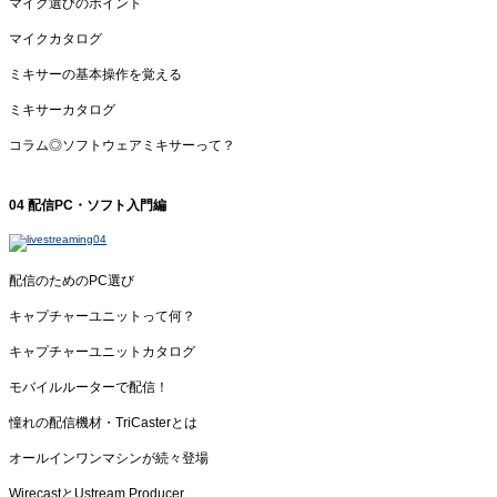
マイク選びのポイント
マイクカタログ
ミキサーの基本操作を覚える
ミキサーカタログ
コラム◎ソフトウェアミキサーって？
04 配信PC・ソフト入門編
配信のためのPC選び
キャプチャーユニットって何？
キャプチャーユニットカタログ
モバイルルーターで配信！
憧れの配信機材・TriCasterとは
オールインワンマシンが続々登場
WirecastとUstream Producer