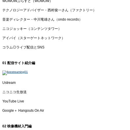
WOWOWぷらすと（WOWOW）
テクノロジーアドバイザー・西村俊一さん（ファクトリー）
音楽ディレクター・中川竜雄さん（ondo records）
ニコジョッキー（コンテンツタワー）
アイパイ（スターゲートネットワーク）
コラム◎ライブ配信とSNS
01 配信サイト紹介編
Ustream
ニコニコ生放送
YouTube Live
Google＋ Hangouts On Air
02 映像機材入門編