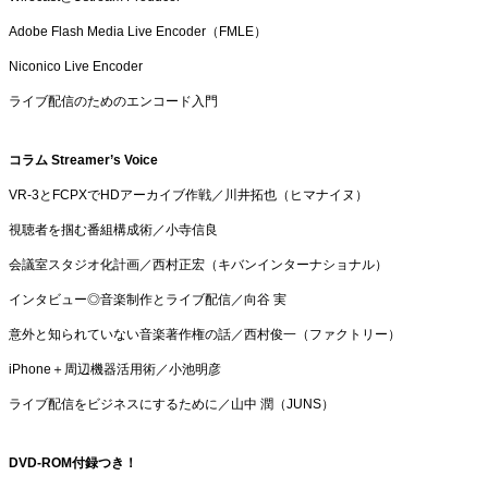
Adobe Flash Media Live Encoder（FMLE）
Niconico Live Encoder
ライブ配信のためのエンコード入門
コラム Streamer’s Voice
VR-3とFCPXでHDアーカイブ作戦／川井拓也（ヒマナイヌ）
視聴者を掴む番組構成術／小寺信良
会議室スタジオ化計画／西村正宏（キバンインターナショナル）
インタビュー◎音楽制作とライブ配信／向谷 実
意外と知られていない音楽著作権の話／西村俊一（ファクトリー）
iPhone＋周辺機器活用術／小池明彦
ライブ配信をビジネスにするために／山中 潤（JUNS）
DVD-ROM付録つき！