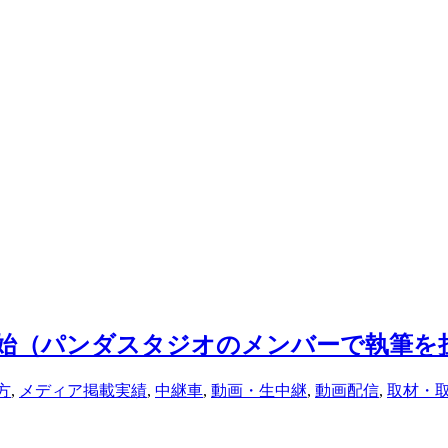
始（パンダスタジオのメンバーで執筆を
方
,
メディア掲載実績
,
中継車
,
動画・生中継
,
動画配信
,
取材・