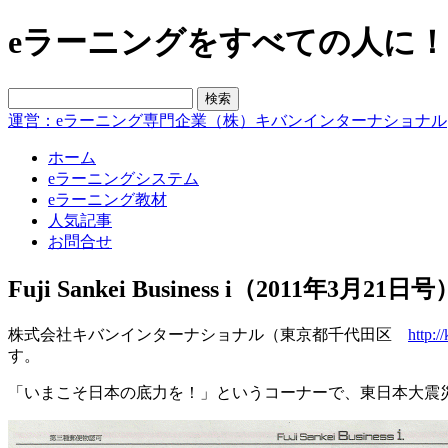
eラーニングをすべての人に！blo
運営：eラーニング専門企業（株）キバンインターナショナル
ホーム
eラーニングシステム
eラーニング教材
人気記事
お問合せ
Fuji Sankei Business i（2011
株式会社キバンインターナショナル（東京都千代田区
http:/
す。
「いまこそ日本の底力を！」というコーナーで、東日本大震