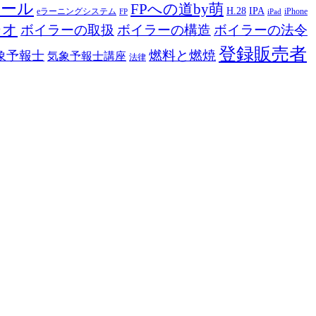
ツール
FPへの道by萌
H.28
IPA
eラーニングシステム
iPhone
FP
iPad
ジオ
ボイラーの取扱
ボイラーの構造
ボイラーの法令
登録販売者
燃料と燃焼
象予報士
気象予報士講座
法律