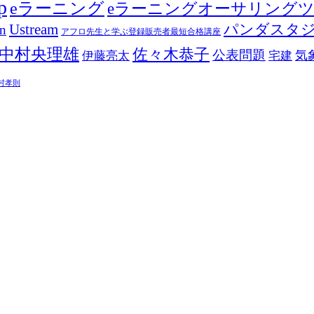
p
eラーニング
eラーニングオーサリング
Ustream
パンダスタ
in
アフロ先生と学ぶ登録販売者最短合格講座
中村央理雄
佐々木恭子
公表問題
伊藤亮太
気
宅建
村孝則