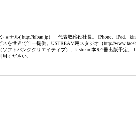
http://kiban.jp） 代表取締役社長。 iPhone、iPa
で唯一提供。USTREAM用スタジオ（http://www.facebook
ククリエイティブ）。Ustream本を2冊出版予定。 USTREAM用の
利用ください。