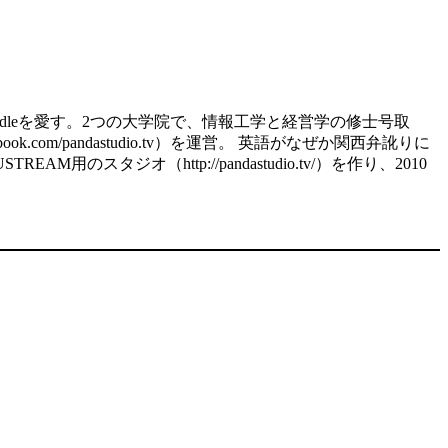
d、kindleを愛す。2つの大学院で、情報工学と経営学の修士号取
.com/pandastudio.tv）を運営。 英語がなぜか関西弁訛りに
スタジオ（http://pandastudio.tv/）を作り、2010