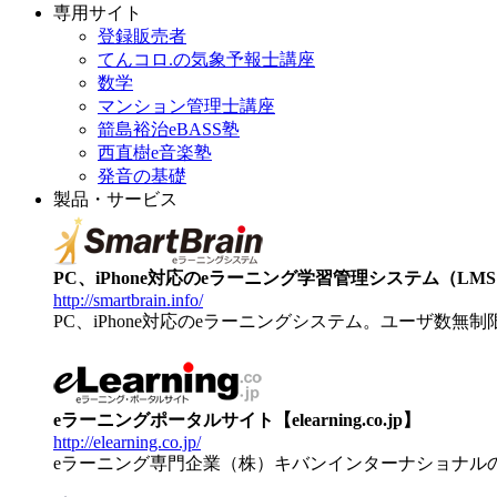
専用サイト
登録販売者
てんコロ.の気象予報士講座
数学
マンション管理士講座
箭島裕治eBASS塾
西直樹e音楽塾
発音の基礎
製品・サービス
PC、iPhone対応のeラーニング学習管理システム（LMS）【
http://smartbrain.info/
PC、iPhone対応のeラーニングシステム。ユーザ数無
eラーニングポータルサイト【elearning.co.jp】
http://elearning.co.jp/
eラーニング専門企業（株）キバンインターナショナル