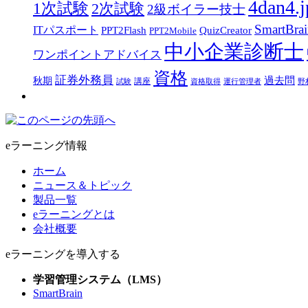
4dan4.j
1次試験
2次試験
2級ボイラー技士
SmartBra
ITパスポート
PPT2Flash
QuizCreator
PPT2Mobile
中小企業診断士
ワンポイントアドバイス
資格
証券外務員
過去問
秋期
講座
試験
資格取得
運行管理者
野
eラーニング情報
ホーム
ニュース＆トピック
製品一覧
eラーニングとは
会社概要
eラーニングを導入する
学習管理システム（LMS）
SmartBrain