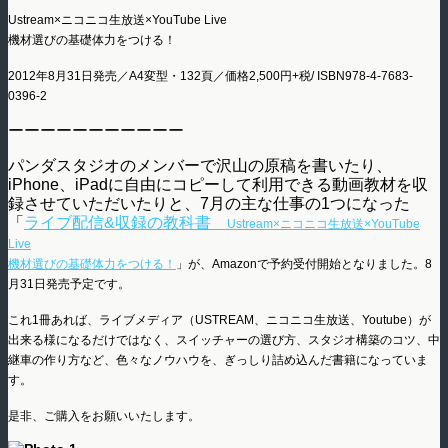
Ustream×ニコニコ生放送×YouTube Live
機材選びの基礎体力をつける！
2012年8月31日発売／A4変型・132頁／価格2,500円+税/ ISBN978-4-7683-
0396-2
ーーーーーーーーーーー
パンダスタジオのメンバーで沢山の原稿を書いたり、
iPhone、iPadに自由にコピーして利用できる動画教材を収
録させていただいたりと、7月の主な仕事の1つになった
「
ライブ配信&収録の教科書
Ustream×ニコニコ生放送×YouTube
Live
機材選びの基礎体力をつける！
」が、Amazonで予約受付開始となりました。8
月31日発売予定です。
これ1冊あれば、ライブメディア（USTREAM、ニコニコ生放送、Youtube）が
出来る様になるだけではなく、スイッチャーの選び方、スタジオ構築のコツ、中
継車の作り方など、色々なノウハウを、ぎっしり詰め込んだ書籍になっていま
す。
是非、ご購入をお願いいたします。