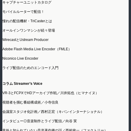
キャプチャーユニットカタログ
モバイルルーターで配信！
憧れの配信機材・TriCasterとは
オールインワンマシンが続々登場
WirecastとUstream Producer
Adobe Flash Media Live Encoder（FMLE）
Niconico Live Encoder
ライブ配信のためのエンコード入門
コラム Streamer’s Voice
VR-3とFCPXでHDアーカイブ作戦／川井拓也（ヒマナイヌ）
視聴者を掴む番組構成術／小寺信良
会議室スタジオ化計画／西村正宏（キバンインターナショナル）
インタビュー◎音楽制作とライブ配信／向谷 実
意外と知られていない音楽著作権の話／西村俊一（ファクトリー）