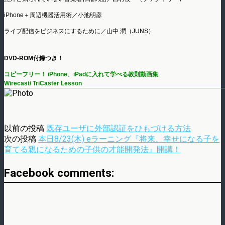
iPhone＋周辺機器活用術／小池明彦
ライブ配信をビジネスにするために／山中 潤（JUNS）
DVD-ROM付録つき！
コピーフリー！ iPhone、iPadに入れて学べる教則動画集
Wirecast/ TriCaster Lesson
以前の投稿
既存ユーザに外部認証をひもづける方法
次の投稿
本日8/23(木) eラーニング『将来、幸せになる子を
育てる親になるための子供の才能開発法』開講！
Facebook comments: