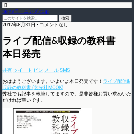
blog.eラーニング.co.jp
2012年8月31日 • コメントなし
ライブ配信&収録の教科書
本日発売
共有
ツイート
ピン
メール
SMS
おはようございます。いよいよ本日発売です！
ライブ配信&
収録の教科書 (玄光社MOOK)
弊社でも記事を執筆してますので、是非皆様お買い求めいた
だければ幸いです。