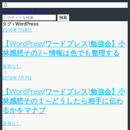
blog.eラーニング.co.jp
タグ › WordPress
2016年7月8日
【WordPress(ワードプレス)勉強会】小
林感想その2～情報は色でも整理する
返答なし
2016年7月7日
【WordPress(ワードプレス)勉強会】小
林感想その１～どうしたら相手に伝わ
るかをマナブ
返答なし