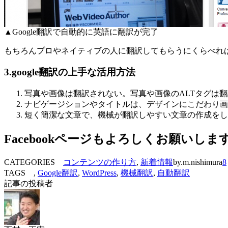
▲Google翻訳で自動的に英語に翻訳が完了
もちろんプロやネイティブの人に翻訳してもらうにくらべれ
3.google翻訳の上手な活用方法
写真や画像は翻訳されない。写真や画像のALTタグは
ナビゲージションやタイトルは、デザインにこだわり画
短く簡潔な文章で、機械が翻訳しやすい文章の作成をし
Facebookページもよろしくお願いしま
CATEGORIES
コンテンツの作り方
,
新着情報
by.m.nishimura
8
TAGS ,
Google翻訳
,
WordPress
,
機械翻訳
,
自動翻訳
記事の投稿者