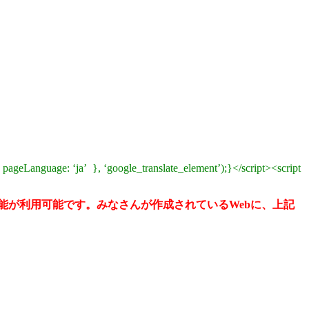
pageLanguage: ‘ja’ }, ‘google_translate_element’);}</script><script
能が利用可能です。みなさんが作成されているWebに、上記