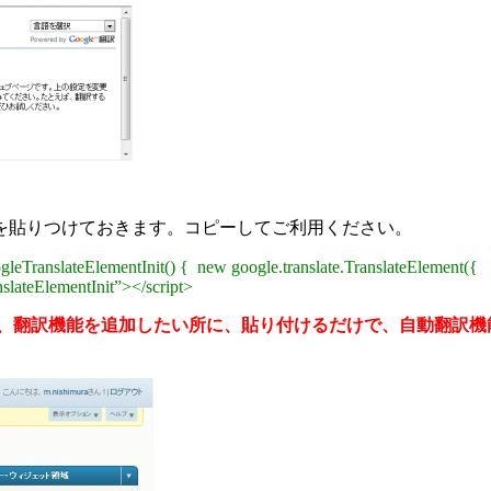
を貼りつけておきます。コピーしてご利用ください。
leTranslateElementInit() { new google.translate.TranslateElement({ 
nslateElementInit”></script>
、翻訳機能を追加したい所に、貼り付けるだけで、自動翻訳機