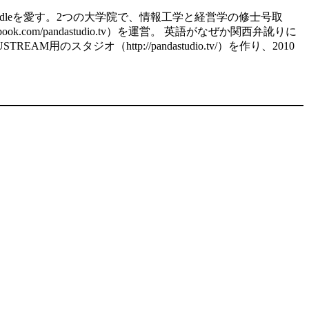
d、kindleを愛す。2つの大学院で、情報工学と経営学の修士号取
.com/pandastudio.tv）を運営。 英語がなぜか関西弁訛りに
スタジオ（http://pandastudio.tv/）を作り、2010