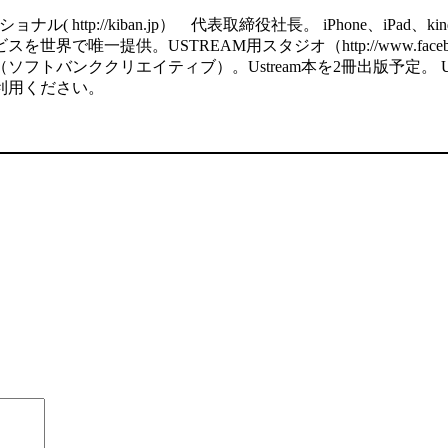
http://kiban.jp） 代表取締役社長。 iPhone、iPa
で唯一提供。USTREAM用スタジオ（http://www.facebook
ククリエイティブ）。Ustream本を2冊出版予定。 USTREAM用の
利用ください。