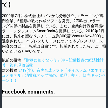
て】
2009年7月に株式会社キバンから分離独立。eラーニング専
門企業。6種類の教材作成ソフトを発売。2700社にeラーニ
ング関係の製品を提供している。また、企業向け課金可能e
ラーニングシステムSmartBrainを提供している。2010年2月
には、将来有望なベンチャー企業300選”VentureNow300″に
選定された。 本プレスリリースについて本プレスリリース
内容のコピー・転載は自由です。転載されましたら、ご一報
いただけると幸いです。
以前の投稿
「財務に強くなろう」39－設備投資の経済性計
算 複利現価係数
次の投稿
3/19(水)、音声合成ソフト「ボイスソムリエネオデ
ュオモデル」消費税アップ前の、単品、割引、販売キャンペ
ーン！！
Facebook comments: