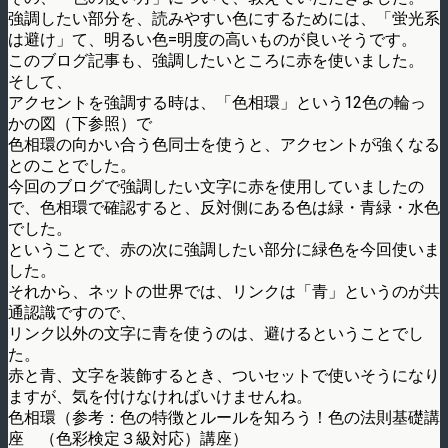
強調したい部分を、読みやすい色にするためには、「蛍光系
は避け」て、明るい色=明度の高いものが良いそうです。
このブログ記事も、強調したいところに赤を使いました。
そして、
アクセントを強調する時は、「色相環」という12色の輪っ
かの図（下参照）で
色相環の向かい合う色同士を使うと、アクセントが強くなる
とのことでした。
今回のブログで強調したい文字に赤を使用していましたの
で、色相環で確認すると、反対側にある色は緑・青緑・水色
でした。
ということで、赤の次に強調したい部分に緑色を今回使いま
した。
それから、ネットの世界では、リンクは「青」というのが共
通認識ですので、
リンク以外の文字に青を使うのは、避けるということでし
た。
赤と青、文字を装飾するとき、ついセットで使いそうになり
ますが、気を付けなければいけませんね。
色相環（参考：色の特徴とルールを知ろう！色の法則基礎講
座 （色彩検定３級対応）講座）