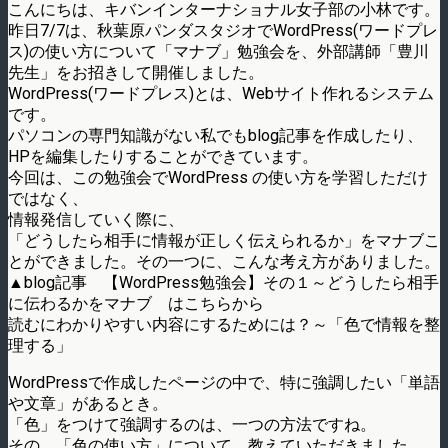
こんにちは、キバンインターナショナル女子部の小林です。
昨日7/7は、秋葉原パンダスタジオでWordPress(ワードプレ
ス)の使い方について「マナブ」勉強会を、外部講師「豊川
先生」をお招きして開催しました。
WordPress(ワードプレス)とは、Webサイト作れるシステム
です。
パソコンの専門知識がない私でもblog記事を作成したり、
HPを編集したりすることができています。
今回は、この勉強会でWordPress の使い方を学習しただけ
ではなく、
情報発信していく際に、
「どうしたら相手に情報が正しく伝えられるか」をマナブこ
とができました。その一つに、こんな考え方がありました。
▲blog記事 【WordPress勉強会】その１～どうしたら相手
に伝わるかをマナブ はこちらから
読むにわかりやすい内容にするためには？～「色で情報を整
理する」
WordPressで作成したページの中で、特に強調したい「単語
や文章」があるとき。
「色」をつけて強調するのは、一つの方法ですね。
その、「色の使い方」について、教えていただきました。