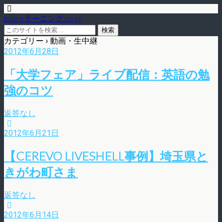
blog.eラーニング.co.jp
カテゴリー ›
動画・生中継
2012年6月28日
「大学フェア」ライブ配信：英語の勉
強のコツ
返答なし
2012年6月21日
【CEREVO LIVESHELL事例】埼玉県と
きがわ町さま
返答なし
2012年6月14日